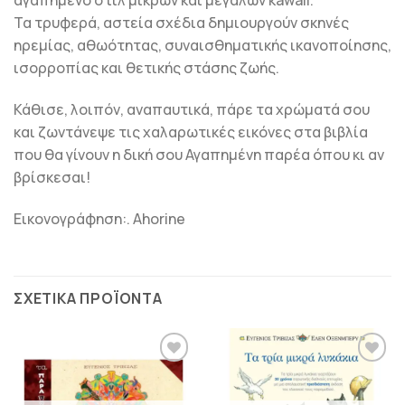
αγαπημένο στιλ μικρών και μεγάλων kawaii.
Τα τρυφερά, αστεία σχέδια δημιουργούν σκηνές
ηρεμίας, αθωότητας, συναισθηματικής ικανοποίησης,
ισορροπίας και θετικής στάσης ζωής.
Κάθισε, λοιπόν, αναπαυτικά, πάρε τα χρώματά σου
και ζωντάνεψε τις χαλαρωτικές εικόνες στα βιβλία
που θα γίνουν η δική σου Αγαπημένη παρέα όπου κι αν
βρίσκεσαι!
Εικονογράφηση:. Ahorine
ΣΧΕΤΙΚΆ ΠΡΟΪΌΝΤΑ
ΠΡΟΣΘΉΚΗ
ΠΡΟΣΘΉΚΗ
ΣΤΗΝ
ΣΤΗΝ
ΛΊΣΤΑ
ΛΊΣΤΑ