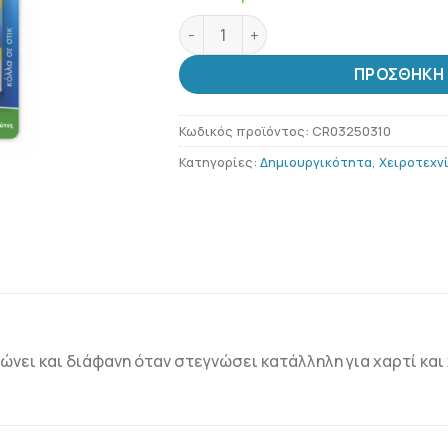
Κόλλα UHU STICK MAGIC BLUE 8,2gr 
ΠΡΟΣΘΉΚΗ 
Κωδικός προϊόντος:
CR03250310
Κατηγορίες:
Δημιουργικότητα
,
Χειροτεχν
λώνει και διάφανη όταν στεγνώσει κατάλληλη για χαρτί και