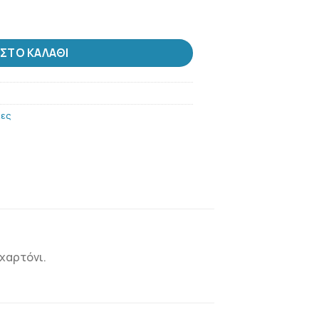
1+1 ποσότητα
ΣΤΟ ΚΑΛΆΘΙ
ίες
 χαρτόνι.