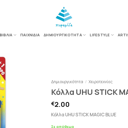
ΒΙΒΛΊΑ
ΠΑΙΧΝΊΔΙΑ
ΔΗΜΙΟΥΡΓΙΚΌΤΗΤΑ
LIFESTYLE
ARTI
ΠΡΟΣΘΉΚΗ
ΣΤΗΝ
Δημιουργικότητα
/
Χειροτεχνίες
ΛΊΣΤΑ
Κόλλα UHU STICK MA
ΕΠΙΘΥΜΙΏΝ
2.00
€
Κόλλα UHU STICK MAGIC BLUE
Σε απόθεμα