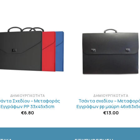
ΠΡΟΣΘΉΚΗ
ΠΡΟΣΘΉΚ
ΣΤΗΝ
ΣΤΗΝ
ΛΊΣΤΑ
ΛΊΣΤΑ
ΕΠΙΘΥΜΙΏΝ
ΕΠΙΘΥΜΙΏ
+
ΔΗΜΙΟΥΡΓΙΚΌΤΗΤΑ
ΔΗΜΙΟΥΡΓΙΚΌΤΗΤΑ
σάντα Σχεδίου – Μεταφοράς
Τσάντα σχεδίου – Μεταφορ
Εγγράφων PP 33x45x5cm
Εγγράφων pp μαύρη 46x63x5
€
6.80
€
13.00