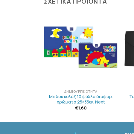
ΣΧΕΤΙΚΆ ΠΡΟΪΌΝΤΑ
ΠΡΟΣΘΉΚΗ
ΠΡΟΣΘΉΚΗ
ΣΤΗΝ
ΣΤΗΝ
ΛΊΣΤΑ
ΛΊΣΤΑ
ΕΠΙΘΥΜΙΏΝ
ΕΠΙΘΥΜΙΏΝ
ΛΗΜΈΝΟ
+
+
ΡΓΙΚΌΤΗΤΑ
ΔΗΜΙΟΥΡΓΙΚΌΤΗΤΑ
 Posca 2.5mm
Μπλοκ κολάζ 10 φύλλα διαφορ.
Τ
-5M – Black
χρώματα 25×35εκ. Next
3.30
€
1.60