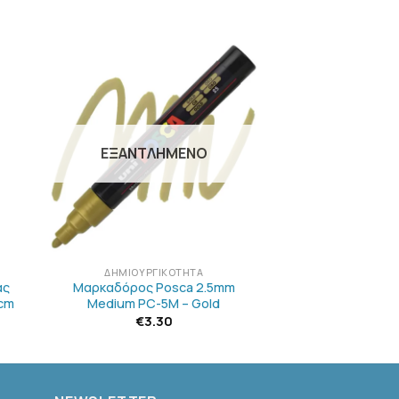
Η
ΠΡΟΣΘΉΚΗ
ΣΤΗΝ
ΛΊΣΤΑ
Ν
ΕΠΙΘΥΜΙΏΝ
ΕΞΑΝΤΛΗΜΈΝΟ
+
ΔΗΜΙΟΥΡΓΙΚΌΤΗΤΑ
άς
Μαρκαδόρος Posca 2.5mm
cm
Medium PC-5M – Gold
€
3.30