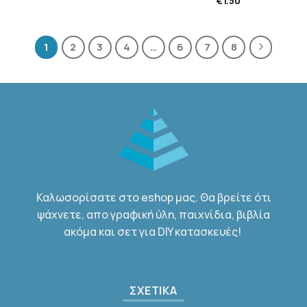
€
1.50
1
2
3
4
…
6
7
8
Καλωσορίσατε στο eshop μας. Θα βρείτε ότι
ψάχνετε, απο γραφική ύλη, παιχνίδια, βιβλία
ακόμα και σετ για DIY κατασκευές!
ΣΧΕΤΙΚΑ