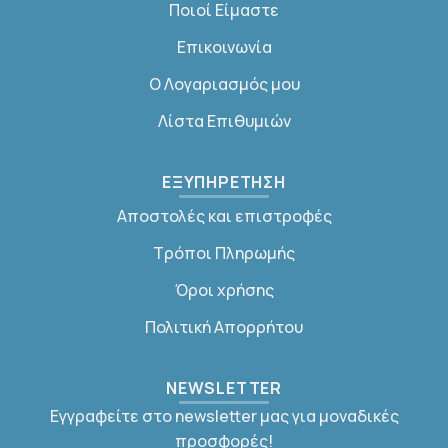
Ποιοί Είμαστε
Επικοινωνία
Ο Λογαριασμός μου
Λίστα Επιθυμιών
ΕΞΥΠΗΡΕΤΗΣΗ
Αποστολές και επιστροφές
Τρόποι Πληρωμής
Όροι χρήσης
Πολιτική Απορρήτου
NEWSLETTER
Εγγραφείτε στο newsletter μας για μοναδικές
προσφορές!