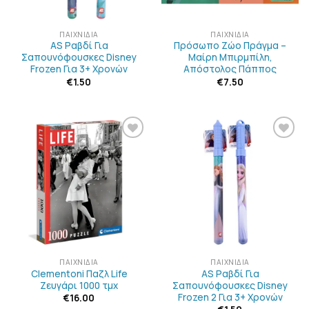
ΠΑΙΧΝΊΔΙΑ
ΠΑΙΧΝΊΔΙΑ
AS Ραβδί Για
Πρόσωπο Ζώο Πράγμα –
Σαπουνόφουσκες Disney
Μαίρη Μπιρμπίλη,
Frozen Για 3+ Χρονών
Απόστολος Πάππος
€
1.50
€
7.50
ΠΡΟΣΘΉΚΗ
ΠΡΟΣΘΉΚΗ
ΣΤΗΝ
ΣΤΗΝ
ΛΊΣΤΑ
ΛΊΣΤΑ
ΕΠΙΘΥΜΙΏΝ
ΕΠΙΘΥΜΙΏΝ
ΠΑΙΧΝΊΔΙΑ
ΠΑΙΧΝΊΔΙΑ
Clementoni Παζλ Life
AS Ραβδί Για
Ζευγάρι 1000 τμχ
Σαπουνόφουσκες Disney
Frozen 2 Για 3+ Χρονών
€
16.00