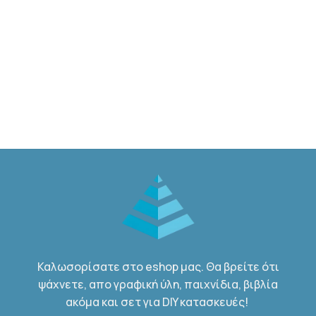
Καλωσορίσατε στο eshop μας. Θα βρείτε ότι
ψάχνετε, απο γραφική ύλη, παιχνίδια, βιβλία
ακόμα και σετ για DIY κατασκευές!