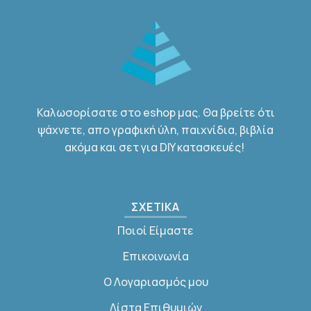
Καλωσορίσατε στο eshop μας. Θα βρείτε ότι
ψάχνετε, απο γραφική ύλη, παιχνίδια, βιβλία
ακόμα και σετ για DIY κατασκευές!
ΣΧΕΤΙΚΑ
Ποιοί Είμαστε
Επικοινωνία
Ο Λογαριασμός μου
Λίστα Επιθυμιών