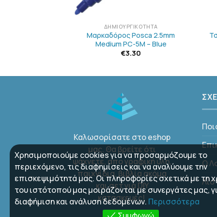
+
+
ΡΓΙΚΌΤΗΤΑ
ΔΗΜΙΟΥΡΓΙΚΌΤΗΤΑ
 Posca 2.5mm
Μαρκαδόρος Posca 2.5mm
Τ
– Metallic Green
Medium PC-5M – Blue
3.30
€
3.30
ΣΧΕ
Ποι
Καλωσορίσατε στο eshop
Επι
μας. Θα βρείτε ότι
Χρησιμοποιούμε cookies για να προσαρμόζουμε το
ψάχνετε, απο γραφική ύλη,
Ο Λ
περιεχόμενο, τις διαφημίσεις και να αναλύουμε την
παιχνίδια, βιβλία ακόμα
επισκεψιμότητά μας. Οι πληροφορίες σχετικά με τη 
Λίσ
και σετ για DIY
του ιστότοπού μας μοιράζονται με συνεργάτες μας, γ
κατασκευές!
διαφήμιση και ανάλυση δεδομένων.
Περισσότερα
Συμφωνώ