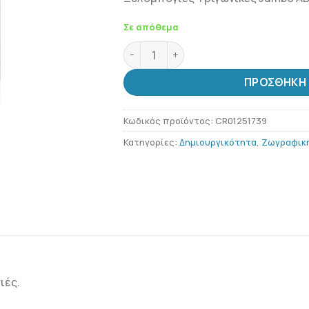
Σε απόθεμα
Ξυλομπογιές Τριγωνικές Jumbo ADE
ΠΡΟΣΘΉΚΗ 
Κωδικός προϊόντος:
CR01251739
Κατηγορίες:
Δημιουργικότητα
,
Ζωγραφικ
ιές.