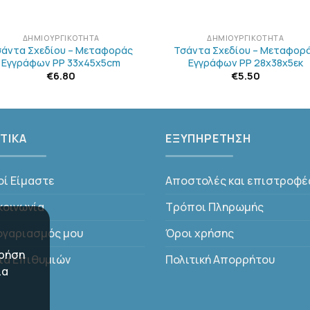
+
ΔΗΜΙΟΥΡΓΙΚΌΤΗΤΑ
ΔΗΜΙΟΥΡΓΙΚΌΤΗΤΑ
σάντα Σχεδίου – Μεταφοράς
Τσάντα Σχεδίου – Μεταφορ
Εγγράφων PP 33x45x5cm
Εγγράφων PP 28x38x5εκ
€
6.80
€
5.50
ΤΙΚΑ
ΕΞΥΠΗΡΕΤΗΣΗ
οί Είμαστε
Αποστολές και επιστροφέ
κοινωνία
Τρόποι Πληρωμής
ογαριασμός μου
Όροι χρήσης
χρήση
τα Επιθυμιών
Πολιτική Απορρήτου
ια