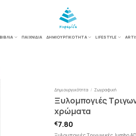
ΒΙΒΛΊΑ
ΠΑΙΧΝΊΔΙΑ
ΔΗΜΙΟΥΡΓΙΚΌΤΗΤΑ
LIFESTYLE
ARTI
ΠΡΟΣΘΉΚΗ
ΣΤΗΝ
ΛΊΣΤΑ
Δημιουργικότητα
/
Ζωγραφική
ΕΠΙΘΥΜΙΏΝ
Ξυλομπογιές Τριγων
χρώματα
7.80
€
Ξυλομπογιές Τριγωνικές Jumbo A