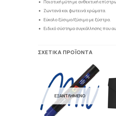
Ποιοτική μύτη με ανθεκτική επίστρω
Ζωντανά και φωτεινά χρώματα.
Εύκολο ξύσιμο/ξύσιμο με ξύστρα.
Ειδικό σύστημα συγκόλλησης που αυ
ΣΧΕΤΙΚΆ ΠΡΟΪΌΝΤΑ
ΠΡΟΣΘΉΚΗ
ΠΡΟΣΘΉΚΗ
ΣΤΗΝ
ΣΤΗΝ
ΛΊΣΤΑ
ΛΊΣΤΑ
ΕΠΙΘΥΜΙΏΝ
ΕΠΙΘΥΜΙΏΝ
ΛΗΜΈΝΟ
ΕΞΑΝΤΛΗΜΈΝΟ