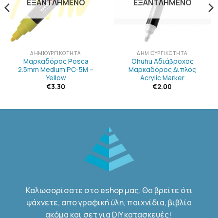
ΕΞΑΝΤΛΗΜΈΝΟ
ΕΞΑΝΤΛΗΜΈΝΟ
ΔΗΜΙΟΥΡΓΙΚΌΤΗΤΑ
ΔΗΜΙΟΥΡΓΙΚΌΤΗΤΑ
Μαρκαδόρος Posca
Ohuhu Αδιάβροχος
2.5mm Medium PC-5M –
Μαρκαδόρος Διπλός
Yellow
Acrylic Marker
€
3.30
€
2.00
Καλωσορίσατε στο eshop μας. Θα βρείτε ότι
ψάχνετε, απο γραφική ύλη, παιχνίδια, βιβλία
ακόμα και σετ για DIY κατασκευές!