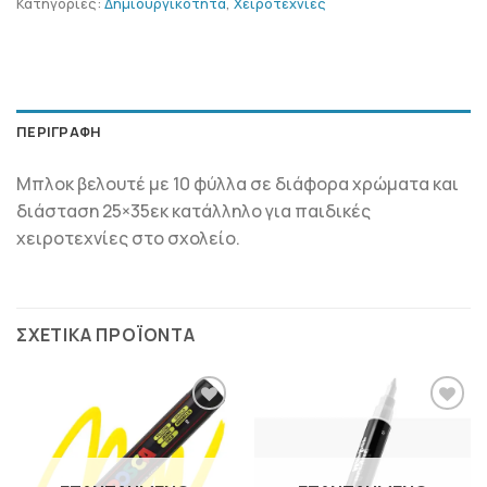
Κατηγορίες:
Δημιουργικότητα
,
Χειροτεχνίες
ΠΕΡΙΓΡΑΦΉ
Μπλοκ βελουτέ με 10 φύλλα σε διάφορα χρώματα και
διάσταση 25×35εκ κατάλληλο για παιδικές
χειροτεχνίες στο σχολείο.
ΣΧΕΤΙΚΆ ΠΡΟΪΌΝΤΑ
ΠΡΟΣΘΉΚΗ
ΠΡΟΣΘΉΚΗ
ΣΤΗΝ
ΣΤΗΝ
ΛΊΣΤΑ
ΛΊΣΤΑ
ΕΠΙΘΥΜΙΏΝ
ΕΠΙΘΥΜΙΏΝ