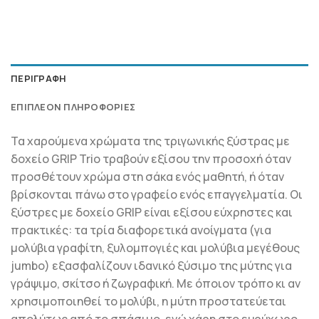
ΠΕΡΙΓΡΑΦΉ
ΕΠΙΠΛΈΟΝ ΠΛΗΡΟΦΟΡΊΕΣ
Τα χαρούμενα χρώματα της τριγωνικής ξύστρας με
δοχείο GRIP Trio τραβούν εξίσου την προσοχή όταν
προσθέτουν χρώμα στη σάκα ενός μαθητή, ή όταν
βρίσκονται πάνω στο γραφείο ενός επαγγελματία. Οι
ξύστρες με δοχείο GRIP είναι εξίσου εύχρηστες και
πρακτικές: τα τρία διαφορετικά ανοίγματα (για
μολύβια γραφίτη, ξυλομπογιές και μολύβια μεγέθους
jumbo) εξασφαλίζουν ιδανικό ξύσιμο της μύτης για
γράψιμο, σκίτσο ή ζωγραφική. Με όποιον τρόπο κι αν
χρησιμοποιηθεί το μολύβι, η μύτη προστατεύεται
απολύτως από το σπάσιμο, ενώ χάρη στο ευρύχωρο