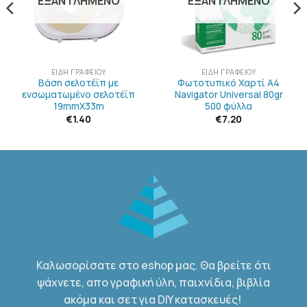
ΕΞΑΝΤΛΗΜΈΝΟ
ΕΞΑΝΤΛΗΜΈΝΟ
ΕΊΔΗ ΓΡΑΦΕΊΟΥ
ΕΊΔΗ ΓΡΑΦΕΊΟΥ
Βάση σελοτέϊπ με
Φωτοτυπικό Χαρτί Α4
ενσωματωμένο σελοτέϊπ
Navigator Universal 80gr
19mmX33m
500 φύλλα
€
1.40
€
7.20
Καλωσορίσατε στο eshop μας. Θα βρείτε ότι
ψάχνετε, απο γραφική ύλη, παιχνίδια, βιβλία
ακόμα και σετ για DIY κατασκευές!