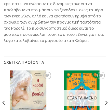
χρειαστεί να ενώσουν τις δυνάµεις τους για να
προλάβουν να ετοιµάσουν το ξενοδοχείο ως τη µέρα
των εγκαινίων, αλλά και να κρατήσουν κρυφή από το
σχολείο των ανθρώπων την πραγµατική ταυτότητα
της Ροζαλί. Το πιο συναρπαστικό όµως είναι το
µυστικό που ανακαλύπτουν, το οποίο εξηγεί για ποιο
λόγο καταλαβαίνει τα µαγισσίστικα η Κλάρα…
ΣΧΕΤΙΚΆ ΠΡΟΪΌΝΤΑ
ΠΡΟΣΘΉΚΗ
ΠΡΟΣΘΉΚΗ
ΣΤΗΝ
ΣΤΗΝ
ΛΊΣΤΑ
ΛΊΣΤΑ
ΕΠΙΘΥΜΙΏΝ
ΕΠΙΘΥΜΙΏΝ
ΕΞΑΝΤΛΗΜΈΝΟ