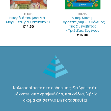
ΒΙΒΛΊΑ
ΒΙΒΛΊΑ
Η καρδιά του βασιλιά –
Μπαμ Μπουμ
Μαριβίτα Γραμματικάκη 6+
Ταρατατζούμ – Ο Πόλεμος
Της Ωμεγαβήτας
€
14.50
-Τριβιζάς, Ευγένιος
€
16.00
Καλωσορίσατε στο eshop μας. Θα βρείτε ότι
ψάχνετε, απο γραφική ύλη, παιχνίδια, βιβλία
ακόμα και σετ για DIY κατασκευές!