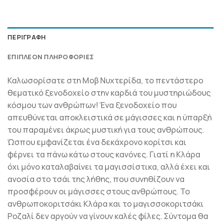
ΠΕΡΙΓΡΑΦΉ
ΕΠΙΠΛΈΟΝ ΠΛΗΡΟΦΟΡΊΕΣ
Καλωσορίσατε στη Μοβ Νυχτερίδα, το πεντάστερο
θεµατικό ξενοδοχείο στην καρδιά του µυστηριώδους
κόσµου των ανθρώπων! Ένα ξενοδοχείο που
απευθύνεται αποκλειστικά σε µάγισσες και η ύπαρξή
του παραµένει άκρως µυστική για τους ανθρώπους.
Ώσπου εµφανίζεται ένα δεκάχρονο κορίτσι και
φέρνει τα πάνω κάτω στους κανόνες. Γιατί η Κλάρα
όχι µόνο καταλαβαίνει τα µαγισσίστικα, αλλά έχει και
ανοσία στο τσάι της λήθης, που συνηθίζουν να
προσφέρουν οι µάγισσες στους ανθρώπους. Το
ανθρωποκοριτσάκι Κλάρα και το µαγισσοκοριτσάκι
Ροζαλί δεν αργούν να γίνουν καλές φίλες. Σύντοµα θα