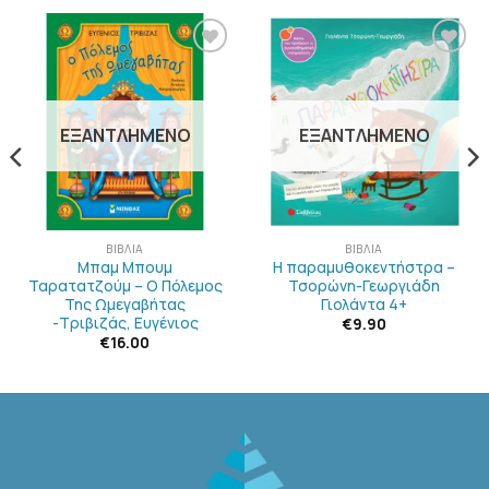
ΠΡΟΣΘΉΚΗ
ΠΡΟΣΘΉΚΗ
ΣΤΗΝ
ΣΤΗΝ
ΛΊΣΤΑ
ΛΊΣΤΑ
ΕΠΙΘΥΜΙΏΝ
ΕΠΙΘΥΜΙΏΝ
ΕΞΑΝΤΛΗΜΈΝΟ
ΕΞΑΝΤΛΗΜΈΝΟ
ΒΙΒΛΊΑ
ΒΙΒΛΊΑ
Μπαμ Μπουμ
Η παραμυθοκεντήστρα –
Ταρατατζούμ – Ο Πόλεμος
Τσορώνη-Γεωργιάδη
Της Ωμεγαβήτας
Γιολάντα 4+
-Τριβιζάς, Ευγένιος
€
9.90
€
16.00