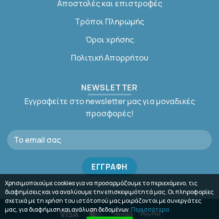
Αποστολές και επιστροφές
Τρόποι Πληρωμής
Όροι χρήσης
Πολιτική Απορρήτου
NEWSLETTER
Εγγραφείτε στο newsletter μας για μοναδικές
προσφορές!
Χρησιμοποιούμε cookies για να προσαρμόζουμε το περιεχόμενο, τις
διαφημίσεις και να αναλύουμε την επισκεψιμότητά μας. Οι πληροφορίες
σχετικά με τη χρήση του ιστότοπού μας μοιράζονται με συνεργάτες
μας, για διαφήμιση και ανάλυση δεδομένων.
Περισσότερα
Visa
MasterCard
Revolut
PayPal