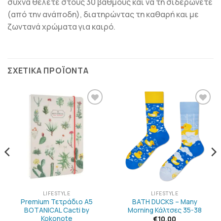
συχνά θέλετε στους 30 βαθμούς και να τη σιδερώνετε
(από την ανάποδη), διατηρώντας τη καθαρή και με
ζωντανά χρώματα για καιρό.
ΣΧΕΤΙΚΆ ΠΡΟΪΌΝΤΑ
ΠΡΟΣΘΉΚΗ
ΠΡΟΣΘΉΚΗ
ΣΤΗΝ
ΣΤΗΝ
ΛΊΣΤΑ
ΛΊΣΤΑ
ΕΠΙΘΥΜΙΏΝ
ΕΠΙΘΥΜΙΏΝ
LIFESTYLE
LIFESTYLE
Premium Τετράδιο Α5
BATH DUCKS – Many
BOTANICAL Cacti by
Morning Κάλτσες 35-38
Kokonote
€
10.00