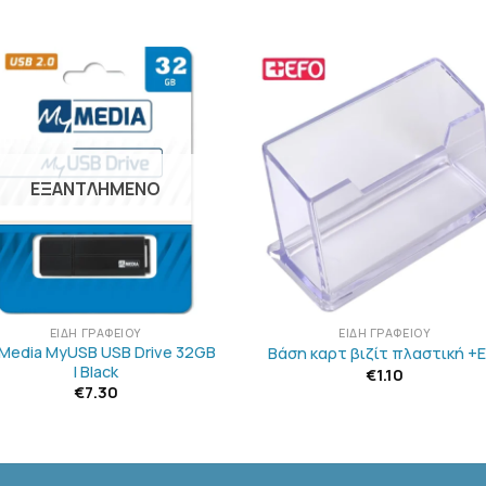
ΠΡΟΣΘΉΚΗ
ΠΡΟΣΘΉΚ
ΣΤΗΝ
ΣΤΗΝ
ΛΊΣΤΑ
ΛΊΣΤΑ
ΕΠΙΘΥΜΙΏΝ
ΕΠΙΘΥΜΙΏ
ΕΞΑΝΤΛΗΜΈΝΟ
+
ΕΊΔΗ ΓΡΑΦΕΊΟΥ
ΕΊΔΗ ΓΡΑΦΕΊΟΥ
Media MyUSB USB Drive 32GB
Βάση καρτ βιζίτ πλαστική +E
| Black
€
1.10
€
7.30