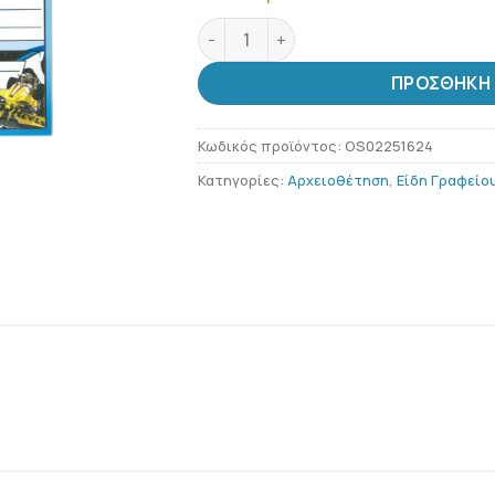
GIM Ετικέτες Hot Wheels 16τεμ ποσ
ΠΡΟΣΘΉΚΗ 
Κωδικός προϊόντος:
OS02251624
Κατηγορίες:
Αρχειοθέτηση
,
Είδη Γραφείο