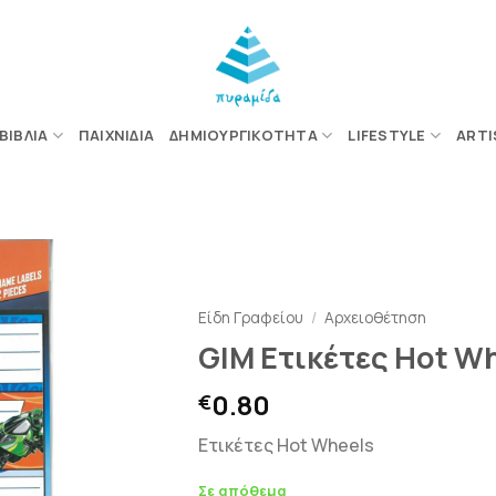
ΒΙΒΛΊΑ
ΠΑΙΧΝΊΔΙΑ
ΔΗΜΙΟΥΡΓΙΚΌΤΗΤΑ
LIFESTYLE
ARTI
ΠΡΟΣΘΉΚΗ
ΣΤΗΝ
Είδη Γραφείου
/
Αρχειοθέτηση
ΛΊΣΤΑ
GIM Ετικέτες Hot W
ΕΠΙΘΥΜΙΏΝ
0.80
€
Ετικέτες Hot Wheels
Σε απόθεμα