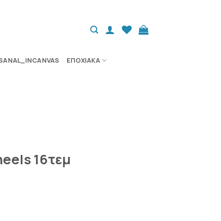
SANAL_INCANVAS
ΕΠΟΧΙΑΚΆ
heels 16τεμ