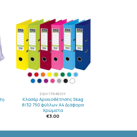
Η
ΠΡΟΣΘΉΚΗ
ΣΤΗΝ
ΛΊΣΤΑ
Ν
ΕΠΙΘΥΜΙΏΝ
+
ΕΊΔΗ ΓΡΑΦΕΊΟΥ
Κλασέρ Αρχειοθέτησης Skag
fo
8/32 750 φύλλων Α4 Διάφορα
Χρώματα
€
3.00