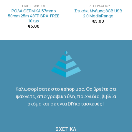
ΕΊΔΗ ΓΡΑΦΕΊΟΥ
ΕΊΔΗ ΓΡΑΦΕΊΟΥ
ΡΟΛΑ ΘΕΡΜΙΚΑ 57mm x
Στικάκι Μνήμης 8GB USB
50mm 25m 48ΓΡ BRA-FREE
2.0 MediaRange
10τμχ
€
5.00
€
5.00
Καλωσορίσατε στο eshop μας. Θα βρείτε ότι
ψάχνετε, απο γραφική ύλη, παιχνίδια, βιβλία
ακόμα και σετ για DIY κατασκευές!
ΣΧΕΤΙΚΑ