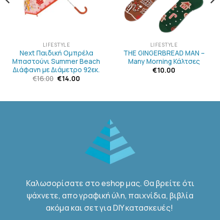
LIFESTYLE
LIFESTYLE
Next Παιδική Ομπρέλα
THE GINGERBREAD MAN –
Μπαστούνι Summer Beach
Many Morning Κάλτσες
Διάφανη με Διάμετρο 92εκ.
€
10.00
Original
Η
€
16.00
€
14.00
price
τρέχουσα
was:
τιμή
€16.00.
είναι:
€14.00.
Καλωσορίσατε στο eshop μας. Θα βρείτε ότι
ψάχνετε, απο γραφική ύλη, παιχνίδια, βιβλία
ακόμα και σετ για DIY κατασκευές!