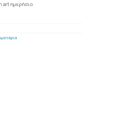
n art ημερήσιο
ωματάρια