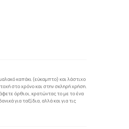
 μαλακό καπάκι (εύκαμπτο) και λάστιχο
τοχή στο χρόνο και στην σκληρή χρήση.
άφετε όρθιοι, κρατώντας το με το ένα
νικά για ταξίδια, αλλά και για τις