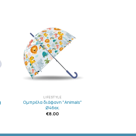
Η
ΠΡΟΣΘΉΚΗ
ΣΤΗΝ
ΛΊΣΤΑ
Ν
ΕΠΙΘΥΜΙΏΝ
+
LIFESTYLE
g
Ομπρέλα διάφανη "Animals"
Ø46εκ.
€
8.00