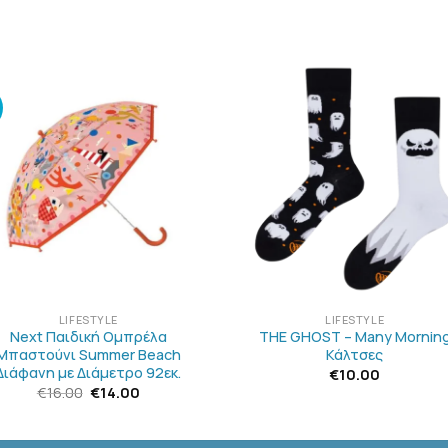
ΠΡΟΣΘΉΚΗ
ΠΡΟΣΘΉΚ
ΣΤΗΝ
ΣΤΗΝ
ΛΊΣΤΑ
ΛΊΣΤΑ
ΕΠΙΘΥΜΙΏΝ
ΕΠΙΘΥΜΙΏ
+
LIFESTYLE
LIFESTYLE
Next Παιδική Ομπρέλα
THE GHOST – Many Mornin
Μπαστούνι Summer Beach
Κάλτσες
Διάφανη με Διάμετρο 92εκ.
€
10.00
Original
Η
€
16.00
€
14.00
price
τρέχουσα
was:
τιμή
€16.00.
είναι:
€14.00.