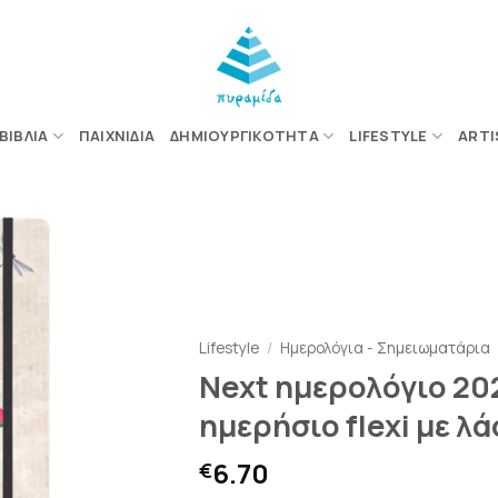
ΒΙΒΛΊΑ
ΠΑΙΧΝΊΔΙΑ
ΔΗΜΙΟΥΡΓΙΚΌΤΗΤΑ
LIFESTYLE
ARTI
ΠΡΟΣΘΉΚΗ
ΣΤΗΝ
ΛΊΣΤΑ
Lifestyle
/
Ημερολόγια - Σημειωματάρια
ΕΠΙΘΥΜΙΏΝ
Next ημερολόγιο 202
ημερήσιο flexi με λά
6.70
€