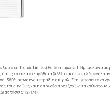
λάστιχο Trends Limited Edition Japan art. Ημερολόγιο με
, όπως τα καλά σκληρόδετα βιβλία και έχει πολύ μεγάλη αν
άει 360°, όπως ένα τετράδιο σπιράλ. Έτσι μπορείτε να γρ
κος τους, καθώς και η απουσία προεξοχών, τα καθιστούν ιδα
Διαστάσεις: 12×17εκ.