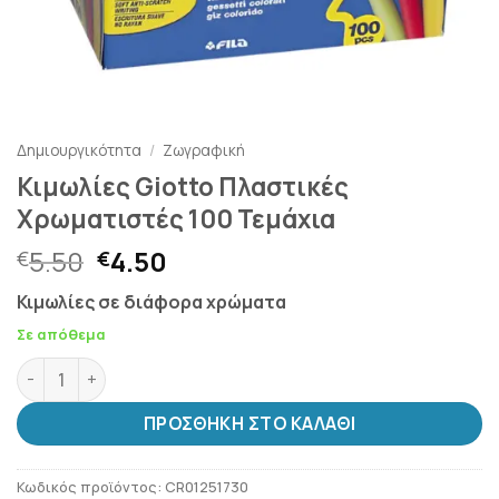
Δημιουργικότητα
/
Ζωγραφική
Κιμωλίες Giotto Πλαστικές
Χρωματιστές 100 Τεμάχια
Original
Η
5.50
4.50
€
€
price
τρέχουσα
Κιμωλίες σε διάφορα χρώματα
was:
τιμή
€5.50.
είναι:
Σε απόθεμα
€4.50.
Κιμωλίες Giotto Πλαστικές Χρωματιστές 100 Τεμάχια ποσ
ΠΡΟΣΘΉΚΗ ΣΤΟ ΚΑΛΆΘΙ
Κωδικός προϊόντος:
CR01251730