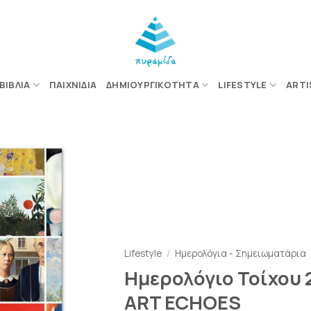
ΒΙΒΛΊΑ
ΠΑΙΧΝΊΔΙΑ
ΔΗΜΙΟΥΡΓΙΚΌΤΗΤΑ
LIFESTYLE
ARTI
ΠΡΟΣΘΉΚΗ
ΣΤΗΝ
ΛΊΣΤΑ
ΕΠΙΘΥΜΙΏΝ
Lifestyle
/
Ημερολόγια - Σημειωματάρια
Ημερολόγιο Τοίχου
ART ECHOES