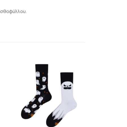
ισθοφύλλου.
Η
ΠΡΟΣΘΉΚΗ
ΣΤΗΝ
ΛΊΣΤΑ
Ν
ΕΠΙΘΥΜΙΏΝ
+