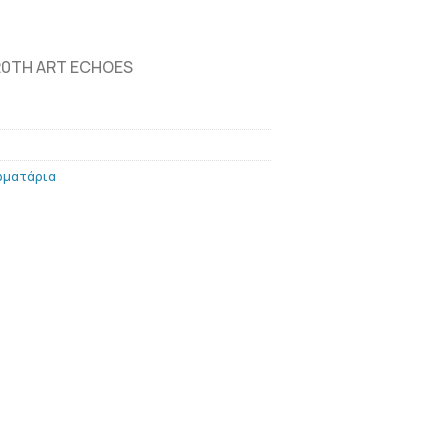
 20TH ART ECHOES
ωματάρια