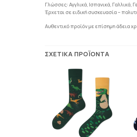
Γλώσσες: Αγγλικά, Ισπανικά, Γαλλικά, Γ
Έρχεται σε ειδική συσκευασία – πολ
Αυθεντικό προϊόν με επίσημη άδεια χρ
ΣΧΕΤΙΚΆ ΠΡΟΪΌΝΤΑ
ΛΗΜΈΝΟ
ESTYLE
ΠΡΟΣΘΉΚΗ
ΠΡΟΣΘΉΚΗ
 Many Morning
ΣΤΗΝ
ΣΤΗΝ
ες 35-38
ΛΊΣΤΑ
ΛΊΣΤΑ
0.00
ΕΠΙΘΥΜΙΏΝ
ΕΠΙΘΥΜΙΏΝ
+
+