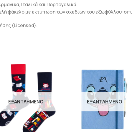
ερμανικά, Ιταλικά και Πορτογαλικά.
υτελή φάκελο με εκτύπωση των σχεδίων του εξωφύλλου-οπ
ήσης (Licensed).
ΠΡΟΣΘΉΚΗ
ΠΡΟΣΘΉΚ
ΣΤΗΝ
ΣΤΗΝ
ΛΊΣΤΑ
ΛΊΣΤΑ
ΕΠΙΘΥΜΙΏΝ
ΕΠΙΘΥΜΙΏ
ΕΞΑΝΤΛΗΜΈΝΟ
ΕΞΑΝΤΛΗΜΈΝΟ
+