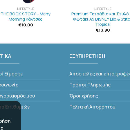
LIFESTYLE
LIFESTYLE
THE BOOK STORY – Many
Premium Τετράδιο και Στυλό
Morning Κάλτσες
Φωτάκι Α5 DISNEY Lilo & Stit
Tropical
€
10.00
€
13.90
ΤΙΚΑ
ΕΞΥΠΗΡΕΤΗΣΗ
οί Είμαστε
Αποστολές και επιστροφέ
κοινωνία
Τρόποι Πληρωμής
ογαριασμός μου
Όροι χρήσης
τα Επιθυμιών
Πολιτική Απορρήτου
χρήση
ια