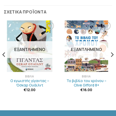
ΣΧΕΤΙΚΆ ΠΡΟΪΌΝΤΑ
ΠΡΟΣΘΉΚΗ
ΠΡΟΣΘΉΚΗ
ΣΤΗΝ
ΣΤΗΝ
ΛΊΣΤΑ
ΛΊΣΤΑ
ΕΠΙΘΥΜΙΏΝ
ΕΠΙΘΥΜΙΏΝ
ΕΞΑΝΤΛΗΜΈΝΟ
ΕΞΑΝΤΛΗΜΈΝΟ
ΒΙΒΛΊΑ
ΒΙΒΛΊΑ
Ο εγωιστής γίγαντας –
Το βιβλίο του χρόνου –
Όσκαρ Ουάιλντ
Clive Gifford 8+
€
12.00
€
16.00