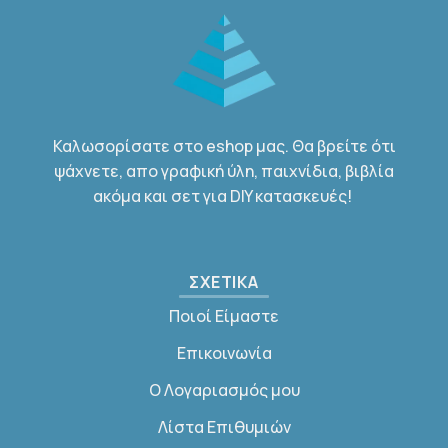
Καλωσορίσατε στο eshop μας. Θα βρείτε ότι
ψάχνετε, απο γραφική ύλη, παιχνίδια, βιβλία
ακόμα και σετ για DIY κατασκευές!
ΣΧΕΤΙΚΑ
Ποιοί Είμαστε
Επικοινωνία
Ο Λογαριασμός μου
Λίστα Επιθυμιών