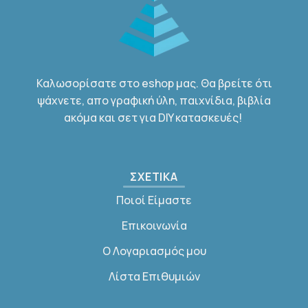
Καλωσορίσατε στο eshop μας. Θα βρείτε ότι
ψάχνετε, απο γραφική ύλη, παιχνίδια, βιβλία
ακόμα και σετ για DIY κατασκευές!
ΣΧΕΤΙΚΑ
Ποιοί Είμαστε
Επικοινωνία
Ο Λογαριασμός μου
Λίστα Επιθυμιών