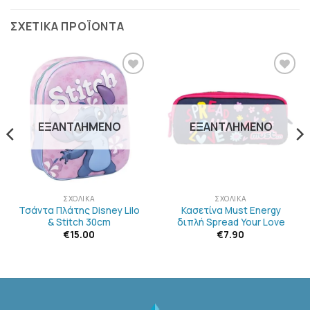
ΣΧΕΤΙΚΆ ΠΡΟΪΌΝΤΑ
ΠΡΟΣΘΉΚΗ
ΠΡΟΣΘΉΚΗ
ΣΤΗΝ
ΣΤΗΝ
ΛΊΣΤΑ
ΛΊΣΤΑ
ΕΠΙΘΥΜΙΏΝ
ΕΠΙΘΥΜΙΏΝ
ΕΞΑΝΤΛΗΜΈΝΟ
ΕΞΑΝΤΛΗΜΈΝΟ
ΣΧΟΛΙΚΆ
ΣΧΟΛΙΚΆ
Τσάντα Πλάτης Disney Lilo
Κασετίνα Must Energy
& Stitch 30cm
διπλή Spread Your Love
€
15.00
€
7.90