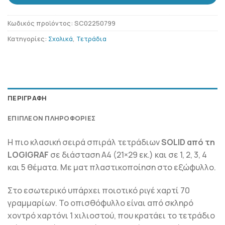
Κωδικός προϊόντος:
SC02250799
Κατηγορίες:
Σχολικά
,
Τετράδια
ΠΕΡΙΓΡΑΦΉ
ΕΠΙΠΛΈΟΝ ΠΛΗΡΟΦΟΡΊΕΣ
Η πιο κλασική σειρά σπιράλ τετράδιων
SOLID από τη
LOGIGRAF
σε διάσταση Α4 (21×29 εκ.) και σε 1, 2, 3, 4
και 5 θέματα. Με ματ πλαστικοποίηση στο εξώφυλλο.
Στο εσωτερικό υπάρχει ποιοτικό ριγέ χαρτί 70
γραμμαρίων. Το οπισθόφυλλο είναι από σκληρό
χοντρό χαρτόνι 1 χιλιοστού, που κρατάει το τετράδιο