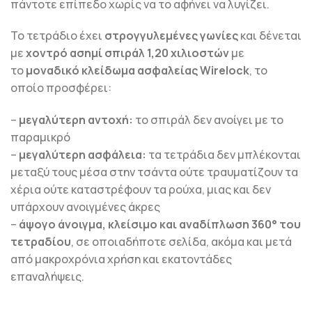
πάντοτε επίπεδο χωρίς να το αφήνει να λυγίζει.
Το τετράδιο έχει
στρογγυλεμένες γωνίες
και δένεται
με
χοντρό ασημί σπιράλ 1,20 χιλιοστών
με
το
μοναδικό κλείδωμα ασφαλείας Wirelock
, το
οποίο προσφέρει:
–
μεγαλύτερη αντοχή:
το σπιράλ δεν ανοίγει με το
παραμικρό
–
μεγαλύτερη ασφάλεια:
τα τετράδια δεν μπλέκονται
μεταξύ τους μέσα στην τσάντα ούτε τραυματίζουν τα
χέρια ούτε καταστρέφουν τα ρούχα, μιας και δεν
υπάρχουν ανοιγμένες άκρες
–
άψογο άνοιγμα, κλείσιμο και αναδίπλωση 360° του
τετραδίου
, σε οποιαδήποτε σελίδα, ακόμα και μετά
από μακροχρόνια χρήση και εκατοντάδες
επαναλήψεις.