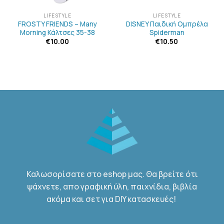
LIFESTYLE
LIFESTYLE
FROSTY FRIENDS – Many
DISNEY Παιδική Ομπρέλα
Morning Κάλτσες 35-38
Spiderman
€
10.00
€
10.50
Καλωσορίσατε στο eshop μας. Θα βρείτε ότι
ψάχνετε, απο γραφική ύλη, παιχνίδια, βιβλία
ακόμα και σετ για DIY κατασκευές!