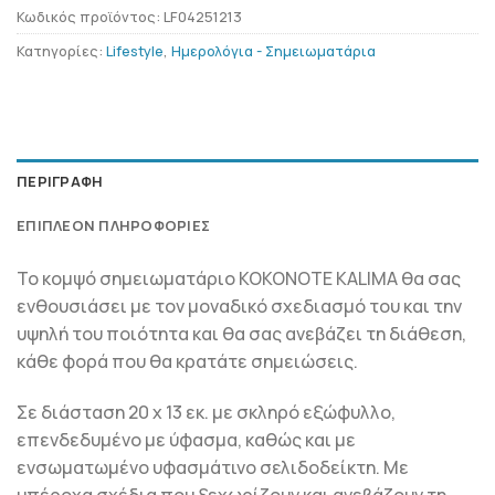
Κωδικός προϊόντος:
LF04251213
Κατηγορίες:
Lifestyle
,
Ημερολόγια - Σημειωματάρια
ΠΕΡΙΓΡΑΦΉ
ΕΠΙΠΛΈΟΝ ΠΛΗΡΟΦΟΡΊΕΣ
Το κομψό σημειωματάριο KOKONOTE KALIMA θα σας
ενθουσιάσει με τον μοναδικό σχεδιασμό του και την
υψηλή του ποιότητα και θα σας ανεβάζει τη διάθεση,
κάθε φορά που θα κρατάτε σημειώσεις.
Σε διάσταση 20 x 13 εκ. με σκληρό εξώφυλλο,
επενδεδυμένο με ύφασμα, καθώς και με
ενσωματωμένο υφασμάτινο σελιδοδείκτη. Με
υπέροχα σχέδια που ξεχωρίζουν και ανεβάζουν τη