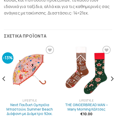
καθώς και η απουσία προεξοχών, τα καθιστούν
ιδανικά για ταξίδια, αλλά και για τις καθημερινές σας
ανάγκες μετακίνησης. Διαστάσεις: 14×21εκ.
ΣΧΕΤΙΚΆ ΠΡΟΪΌΝΤΑ
-13%
ΠΡΟΣΘΉΚΗ
ΠΡΟΣΘΉΚΗ
ΣΤΗΝ
ΣΤΗΝ
ΛΊΣΤΑ
ΛΊΣΤΑ
ΕΠΙΘΥΜΙΏΝ
ΕΠΙΘΥΜΙΏΝ
LIFESTYLE
LIFESTYLE
Next Παιδική Ομπρέλα
THE GINGERBREAD MAN –
Μπαστούνι Summer Beach
Many Morning Κάλτσες
Διάφανη με Διάμετρο 92εκ.
€
10.00