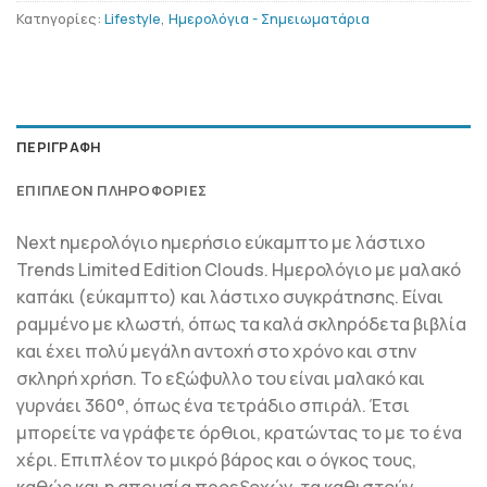
Κατηγορίες:
Lifestyle
,
Ημερολόγια - Σημειωματάρια
ΠΕΡΙΓΡΑΦΉ
ΕΠΙΠΛΈΟΝ ΠΛΗΡΟΦΟΡΊΕΣ
Next ημερολόγιο ημερήσιο εύκαμπτο με λάστιχο
Trends Limited Edition Clouds. Ημερολόγιο με μαλακό
καπάκι (εύκαμπτο) και λάστιχο συγκράτησης. Είναι
ραμμένo με κλωστή, όπως τα καλά σκληρόδετα βιβλία
και έχει πολύ μεγάλη αντοχή στο χρόνο και στην
σκληρή χρήση. Το εξώφυλλο του είναι μαλακό και
γυρνάει 360°, όπως ένα τετράδιο σπιράλ. Έτσι
μπορείτε να γράφετε όρθιοι, κρατώντας το με το ένα
χέρι. Επιπλέον το μικρό βάρος και ο όγκος τους,