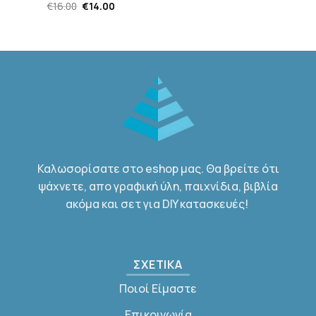
Original
Η
€
16.00
€
14.00
price
τρέχουσα
was:
τιμή
€16.00.
είναι:
€14.00.
Καλωσορίσατε στο eshop μας. Θα βρείτε ότι
ψάχνετε, απο γραφική ύλη, παιχνίδια, βιβλία
ακόμα και σετ για DIY κατασκευές!
ΣΧΕΤΙΚΑ
Ποιοί Είμαστε
Επικοινωνία