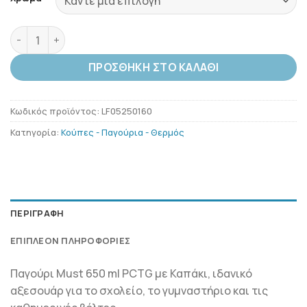
Must Παγούρι Πλαστικό PCTG με Καπάκι Χωρίς Καλαμάκι 
ΠΡΟΣΘΉΚΗ ΣΤΟ ΚΑΛΆΘΙ
Κωδικός προϊόντος:
LF05250160
Κατηγορία:
Κούπες - Παγούρια - Θερμός
ΠΕΡΙΓΡΑΦΉ
ΕΠΙΠΛΈΟΝ ΠΛΗΡΟΦΟΡΊΕΣ
Παγούρι Must 650 ml PCTG με Καπάκι, ιδανικό
αξεσουάρ για το σχολείο, το γυμναστήριο και τις