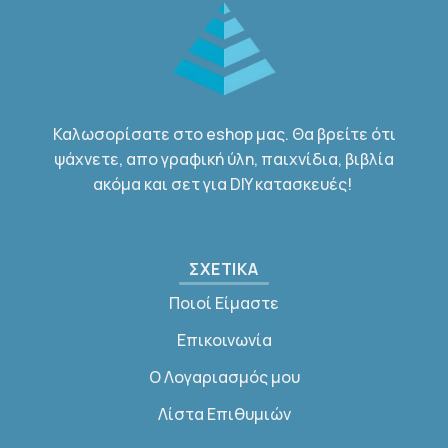
Καλωσορίσατε στο eshop μας. Θα βρείτε ότι
ψάχνετε, απο γραφική ύλη, παιχνίδια, βιβλία
ακόμα και σετ για DIY κατασκευές!
ΣΧΕΤΙΚΑ
Ποιοί Είμαστε
Επικοινωνία
Ο Λογαριασμός μου
Λίστα Επιθυμιών