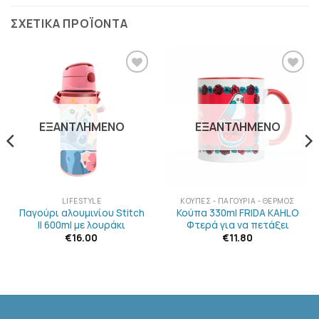
ΣΧΕΤΙΚΆ ΠΡΟΪΌΝΤΑ
ΠΡΟΣΘΉΚΗ
ΠΡΟΣΘΉΚΗ
ΣΤΗΝ
ΣΤΗΝ
ΛΊΣΤΑ
ΛΊΣΤΑ
ΕΠΙΘΥΜΙΏΝ
ΕΠΙΘΥΜΙΏΝ
ΕΞΑΝΤΛΗΜΈΝΟ
ΕΞΑΝΤΛΗΜΈΝΟ
LIFESTYLE
ΚΟΎΠΕΣ - ΠΑΓΟΎΡΙΑ - ΘΕΡΜΌΣ
Παγούρι αλουμινίου Stitch
Κούπα 330ml FRIDA KAHLO
II 600ml με λουράκι
Φτερά για να πετάξει
€
16.00
€
11.80