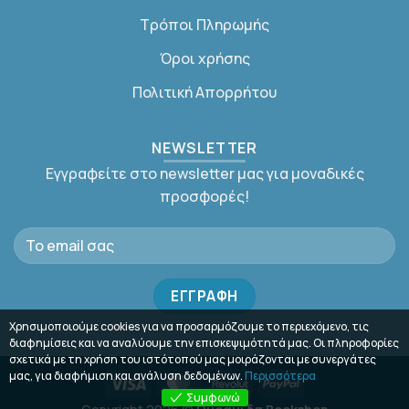
Τρόποι Πληρωμής
Όροι χρήσης
Πολιτική Απορρήτου
NEWSLETTER
Εγγραφείτε στο newsletter μας για μοναδικές
προσφορές!
Χρησιμοποιούμε cookies για να προσαρμόζουμε το περιεχόμενο, τις
διαφημίσεις και να αναλύουμε την επισκεψιμότητά μας. Οι πληροφορίες
σχετικά με τη χρήση του ιστότοπού μας μοιράζονται με συνεργάτες
μας, για διαφήμιση και ανάλυση δεδομένων.
Περισσότερα
Visa
MasterCard
Revolut
PayPal
Συμφωνώ