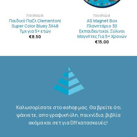
ΠΑΙΧΝΊΔΙΑ
ΠΑΙΧΝΊΔΙΑ
Παιδικό Παζλ Clementoni
AS Magnet Box
Super Color Bluey 3X48
Πλανητάριο 30
Τμχ για 5+ ετών
Εκπαιδευτικοί Ξύλινοι
Μαγνήτες Για 5+ Χρονών
€
8.50
€
15.00
Καλωσορίσατε στο eshop μας. Θα βρείτε ότι
ψάχνετε, απο γραφική ύλη, παιχνίδια, βιβλία
ακόμα και σετ για DIY κατασκευές!