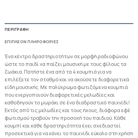
ΠΕΡΙΓΡΑΦΉ
ΕΠΙΠΛΈΟΝ ΠΛΗΡΟΦΟΡΊΕΣ
Ένα κέντρο δραστηριοτήτων σε μορφή ραδιοφώνου
ώστε το παιδί να παίζει μουσική με τους φίλους τα
ζωάκια. Πατήστε ένα από τα 4 κουμπιά για να
επιλέξετε τον σταθμό και να ακούσετε διαφορετικά
είδη μουσικής. Με πολύχρωμα φωτιζόμενα κουμπιά
που ενεργοποιούν διαφορετικές μελωδίες και
καθοδηγούν το μωράκι σε ένα διαδραστικό παιχνίδι!
Εκτός από τις μελωδίες και τους ήχους, διάφορα εφέ
φωτισμού τραβούν την προσοχή του παιδιού. Κάθε
κουμπί και κάθε δραστηριότητα έχει σχεδιαστεί
προσεκτικά για να κάνει το παιχνίδι εύκολο στη χρήση