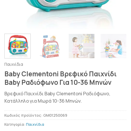
Παιχνίδια
Baby Clementoni Βρεφικό Παιχνίδι
Baby Ραδιόφωνο Για 10-36 Μηνών
Βρεφικό Παιχνίδι Baby Clementoni Ραδιόφωνο,
Κατάλληλο για Μωρά 10-36 Μηνών.
Κωδικός προϊόντος:
GM01250069
Κατηγορία:
Παιχνίδια