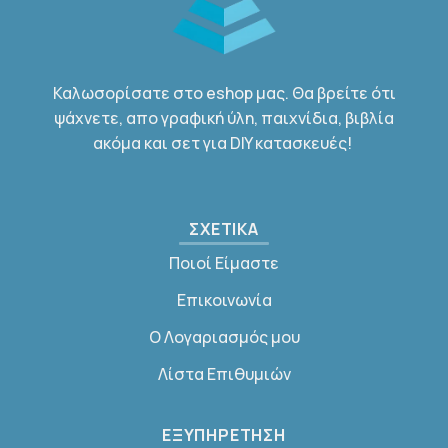
Καλωσορίσατε στο eshop μας. Θα βρείτε ότι
ψάχνετε, απο γραφική ύλη, παιχνίδια, βιβλία
ακόμα και σετ για DIY κατασκευές!
ΣΧΕΤΙΚΑ
Ποιοί Είμαστε
Επικοινωνία
Ο Λογαριασμός μου
Λίστα Επιθυμιών
ΕΞΥΠΗΡΕΤΗΣΗ