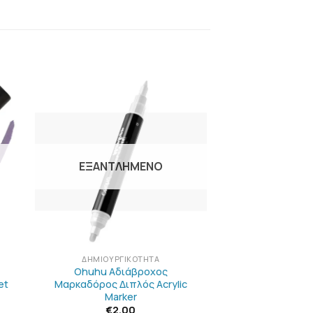
Η
ΠΡΟΣΘΉΚΗ
ΣΤΗΝ
ΛΊΣΤΑ
Ν
ΕΠΙΘΥΜΙΏΝ
ΕΞΑΝΤΛΗΜΈΝΟ
+
ΔΗΜΙΟΥΡΓΙΚΌΤΗΤΑ
Ohuhu Αδιάβροχος
et
Μαρκαδόρος Διπλός Acrylic
Marker
€
2.00