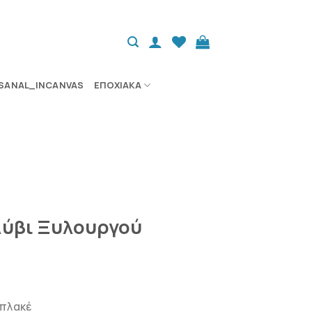
SANAL_INCANVAS
ΕΠΟΧΙΑΚΆ
ολύβι Ξυλουργού
 πλακέ