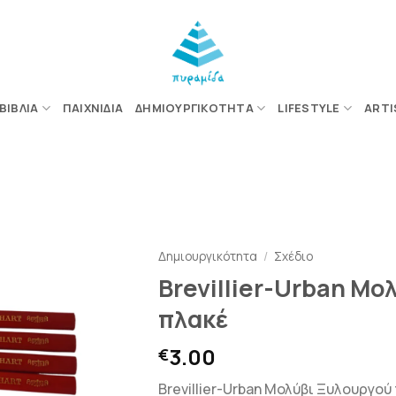
ΒΙΒΛΊΑ
ΠΑΙΧΝΊΔΙΑ
ΔΗΜΙΟΥΡΓΙΚΌΤΗΤΑ
LIFESTYLE
ARTI
ΠΡΟΣΘΉΚΗ
ΣΤΗΝ
Δημιουργικότητα
/
Σχέδιο
ΛΊΣΤΑ
ΕΠΙΘΥΜΙΏΝ
Brevillier-Urban Μ
πλακέ
3.00
€
Brevillier-Urban Μολύβι Ξυλουργού