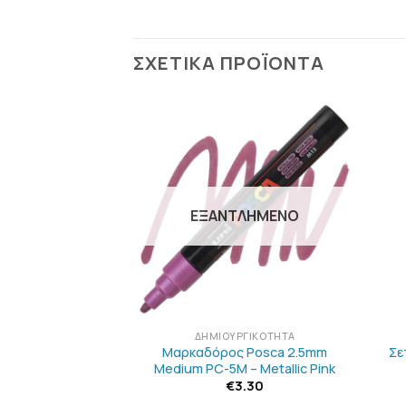
ΣΧΕΤΙΚΆ ΠΡΟΪΌΝΤΑ
ΠΡΟΣΘΉΚΗ
ΠΡΟΣΘΉΚΗ
ΣΤΗΝ
ΣΤΗΝ
ΛΊΣΤΑ
ΛΊΣΤΑ
ΕΠΙΘΥΜΙΏΝ
ΕΠΙΘΥΜΙΏΝ
ΛΗΜΈΝΟ
ΕΞΑΝΤΛΗΜΈΝΟ
+
+
ΡΓΙΚΌΤΗΤΑ
ΔΗΜΙΟΥΡΓΙΚΌΤΗΤΑ
 Posca 2.5mm
Μαρκαδόρος Posca 2.5mm
Σε
-5M – Violet
Medium PC-5M – Metallic Pink
3.30
€
3.30