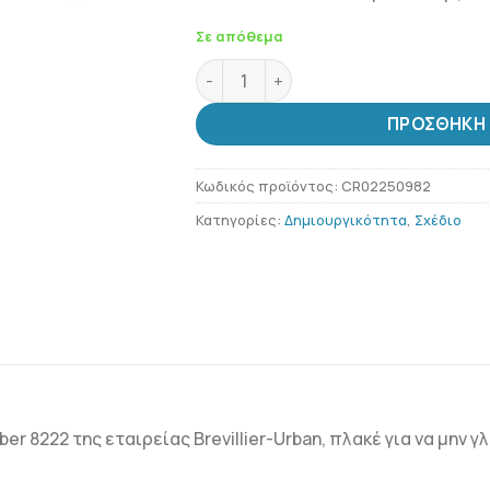
Σε απόθεμα
Brevillier-Urban Μολύβι Ξυλουργού 
ΠΡΟΣΘΉΚΗ 
Κωδικός προϊόντος:
CR02250982
Κατηγορίες:
Δημιουργικότητα
,
Σχέδιο
r 8222 της εταιρείας Brevillier-Urban, πλακέ για να μην γ