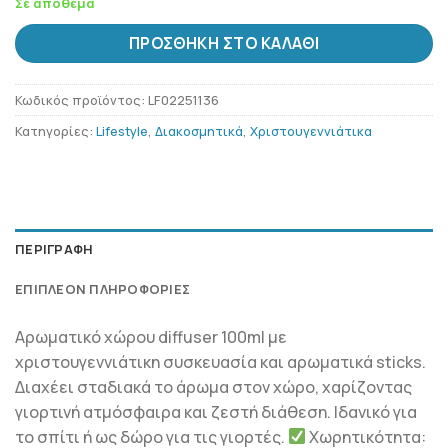
Σε απόθεμα
ΠΡΟΣΘΉΚΗ ΣΤΟ ΚΑΛΆΘΙ
Κωδικός προϊόντος:
LF02251136
Κατηγορίες:
Lifestyle
,
Διακοσμητικά
,
Χριστουγεννιάτικα
ΠΕΡΙΓΡΑΦΉ
ΕΠΙΠΛΈΟΝ ΠΛΗΡΟΦΟΡΊΕΣ
Αρωματικό χώρου diffuser 100ml με
χριστουγεννιάτικη συσκευασία και αρωματικά sticks.
Διαχέει σταδιακά το άρωμα στον χώρο, χαρίζοντας
γιορτινή ατμόσφαιρα και ζεστή διάθεση. Ιδανικό για
το σπίτι ή ως δώρο για τις γιορτές.
Χωρητικότητα: