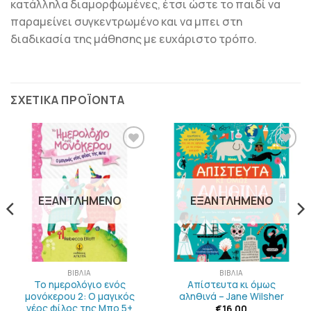
κατάλληλα διαμορφωμένες, έτσι ώστε το παιδί να
παραμείνει συγκεντρωμένο και να μπει στη
διαδικασία της μάθησης με ευχάριστο τρόπο.
ΣΧΕΤΙΚΆ ΠΡΟΪΌΝΤΑ
ΠΡΟΣΘΉΚΗ
ΠΡΟΣΘΉΚΗ
ΣΤΗΝ
ΣΤΗΝ
ΛΊΣΤΑ
ΛΊΣΤΑ
ΕΠΙΘΥΜΙΏΝ
ΕΠΙΘΥΜΙΏΝ
ΕΞΑΝΤΛΗΜΈΝΟ
ΕΞΑΝΤΛΗΜΈΝΟ
ΒΙΒΛΊΑ
ΒΙΒΛΊΑ
Το ημερολόγιο ενός
Απίστευτα κι όμως
μονόκερου 2: Ο μαγικός
αληθινά – Jane Wilsher
νέος φίλος της Μπο 5+
€
16.00