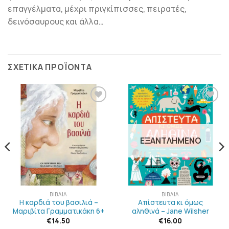
επαγγέλματα, μέχρι πριγκίπισσες, πειρατές,
δεινόσαυρους και άλλα…
ΣΧΕΤΙΚΆ ΠΡΟΪΌΝΤΑ
ΠΡΟΣΘΉΚΗ
ΠΡΟΣΘΉΚΗ
ΣΤΗΝ
ΣΤΗΝ
ΛΊΣΤΑ
ΛΊΣΤΑ
ΕΠΙΘΥΜΙΏΝ
ΕΠΙΘΥΜΙΏΝ
ΕΞΑΝΤΛΗΜΈΝΟ
ΒΙΒΛΊΑ
ΒΙΒΛΊΑ
Η καρδιά του βασιλιά –
Απίστευτα κι όμως
Μαριβίτα Γραμματικάκη 6+
αληθινά – Jane Wilsher
€
14.50
€
16.00