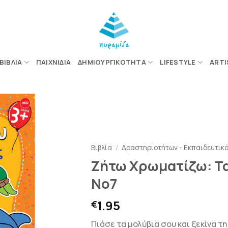
ΒΙΒΛΊΑ
ΠΑΙΧΝΊΔΙΑ
ΔΗΜΙΟΥΡΓΙΚΌΤΗΤΑ
LIFESTYLE
ARTI
ΠΡΟΣΘΉΚΗ
ΣΤΗΝ
Βιβλία
/
Δραστηριοτήτων - Εκπαιδευτικ
ΛΊΣΤΑ
ΕΠΙΘΥΜΙΏΝ
Ζήτω Χρωματίζω: Τ
Νο7
1.95
€
Πιάσε τα μολύβια σου και ξεκίνα 