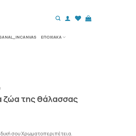
SANAL_INCANVAS
ΕΠΟΧΙΑΚΆ
ά
α ζώα της θάλασσας
τη δική σου Χρωματοπεριπέτεια.