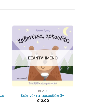
Η
ΠΡΟΣΘΉΚΗ
ΣΤΗΝ
ΛΊΣΤΑ
Ν
ΕΠΙΘΥΜΙΏΝ
ΕΞΑΝΤΛΗΜΈΝΟ
+
ΒΙΒΛΊΑ
και
Καληνύχτα, αρκουδάκι 3+
€
12.00