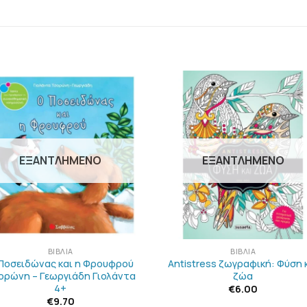
ΠΡΟΣΘΉΚΗ
ΠΡΟΣΘΉΚ
ΣΤΗΝ
ΣΤΗΝ
ΛΊΣΤΑ
ΛΊΣΤΑ
ΕΠΙΘΥΜΙΏΝ
ΕΠΙΘΥΜΙΏ
ΕΞΑΝΤΛΗΜΈΝΟ
ΕΞΑΝΤΛΗΜΈΝΟ
+
ΒΙΒΛΊΑ
ΒΙΒΛΊΑ
Ποσειδώνας και η Φρουφρού
Antistress ζωγραφική: Φύση 
ορώνη – Γεωργιάδη Γιολάντα
ζώα
4+
€
6.00
€
9.70