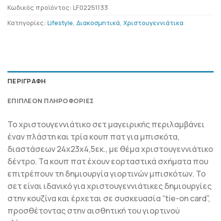
Κωδικός προϊόντος:
LF02251133
Κατηγορίες:
Lifestyle
,
Διακοσμητικά
,
Χριστουγεννιάτικα
ΠΕΡΙΓΡΑΦΉ
ΕΠΙΠΛΈΟΝ ΠΛΗΡΟΦΟΡΊΕΣ
Το χριστουγεννιάτικο σετ μαγειρικής περιλαμβάνει
έναν πλάστη και τρία κουπ πατ για μπισκότα,
διαστάσεων 24x23x4,5εκ., με θέμα χριστουγεννιάτικο
δέντρο. Τα κουπ πατ έχουν εορταστικά σχήματα που
επιτρέπουν τη δημιουργία γιορτινών μπισκότων. Το
σετ είναι ιδανικό για χριστουγεννιάτικες δημιουργίες
στην κουζίνα και έρχεται σε συσκευασία “tie-on card”,
προσθέτοντας στην αισθητική του γιορτινού