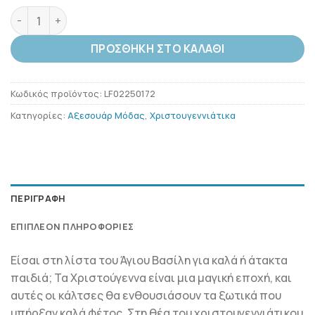
XMAS TREE KIDS - Many Morning Κάλτσες ποσότητα
ΠΡΟΣΘΉΚΗ ΣΤΟ ΚΑΛΆΘΙ
Κωδικός προϊόντος:
LF02250172
Κατηγορίες:
Αξεσουάρ Μόδας
,
Χριστουγεννιάτικα
ΠΕΡΙΓΡΑΦΉ
ΕΠΙΠΛΈΟΝ ΠΛΗΡΟΦΟΡΊΕΣ
Είσαι στη λίστα του Άγιου Βασίλη για καλά ή άτακτα
παιδιά; Τα Χριστούγεννα είναι μια μαγική εποχή, και
αυτές οι κάλτσες θα ενθουσιάσουν τα ξωτικά που
υπήρξαν καλά φέτος. Στη θέα του χριστουγεννιάτικου