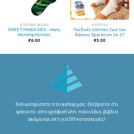
ΑΞΕΣΟΥΆΡ ΜΌΔΑΣ
LIFESTYLE
SWEET PANDA KIDS – Many
Παιδικές κάλτσες ζώα του
Morning Κάλτσες
δάσους Spacecow 24-27
€
6.00
€
5.00
Καλωσορίσατε στο eshop μας. Θα βρείτε ότι
ψάχνετε, απο γραφική ύλη, παιχνίδια, βιβλία
ακόμα και σετ για DIY κατασκευές!