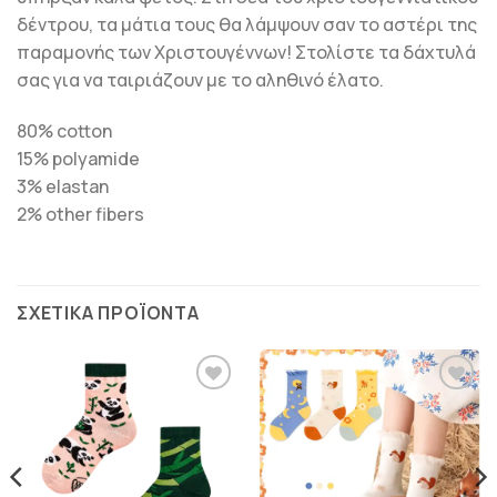
δέντρου, τα μάτια τους θα λάμψουν σαν το αστέρι της
παραμονής των Χριστουγέννων! Στολίστε τα δάχτυλά
σας για να ταιριάζουν με το αληθινό έλατο.
80% cotton
15% polyamide
3% elastan
2% other fibers
ΣΧΕΤΙΚΆ ΠΡΟΪΌΝΤΑ
ΠΡΟΣΘΉΚΗ
ΠΡΟΣΘΉΚΗ
ΣΤΗΝ
ΣΤΗΝ
ΛΊΣΤΑ
ΛΊΣΤΑ
ΕΠΙΘΥΜΙΏΝ
ΕΠΙΘΥΜΙΏΝ