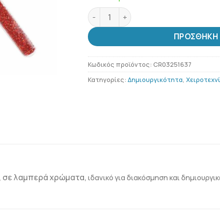
Χάντρες Neon Σε Μπουκαλάκι Σετ τω
ΠΡΟΣΘΉΚΗ 
Κωδικός προϊόντος:
CR03251637
Κατηγορίες:
Δημιουργικότητα
,
Χειροτεχν
ν, σε λαμπερά χρώματα,
ιδανικό για διακόσμηση και δημιουργι