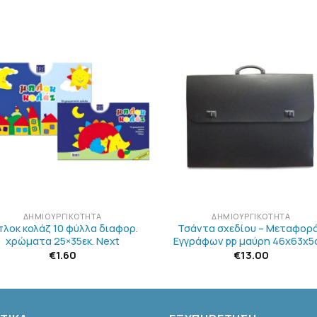
ΠΡΟΣΘΉΚΗ
ΠΡΟΣΘΉΚ
ΣΤΗΝ
ΣΤΗΝ
ΛΊΣΤΑ
ΛΊΣΤΑ
ΕΠΙΘΥΜΙΏΝ
ΕΠΙΘΥΜΙΏ
+
ΔΗΜΙΟΥΡΓΙΚΌΤΗΤΑ
ΔΗΜΙΟΥΡΓΙΚΌΤΗΤΑ
λοκ κολάζ 10 φύλλα διαφορ.
Τσάντα σχεδίου – Μεταφορ
χρώματα 25×35εκ. Next
Εγγράφων pp μαύρη 46x63x5
€
1.60
€
13.00