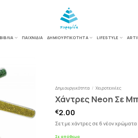
ΒΙΒΛΊΑ
ΠΑΙΧΝΊΔΙΑ
ΔΗΜΙΟΥΡΓΙΚΌΤΗΤΑ
LIFESTYLE
ARTI
ΠΡΟΣΘΉΚΗ
ΣΤΗΝ
Δημιουργικότητα
/
Χειροτεχνίες
ΛΊΣΤΑ
Χάντρες Neon Σε Μπ
ΕΠΙΘΥΜΙΏΝ
2.00
€
Σετ με χάντρες σε 6 νέον χρώματα
Σε απόθεμα