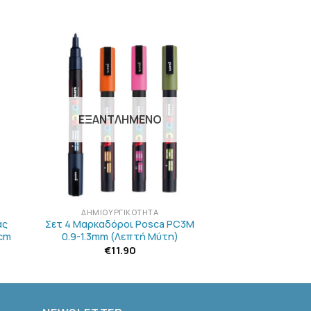
Η
ΠΡΟΣΘΉΚΗ
ΣΤΗΝ
ΛΊΣΤΑ
Ν
ΕΠΙΘΥΜΙΏΝ
ΕΞΑΝΤΛΗΜΈΝΟ
+
ΔΗΜΙΟΥΡΓΙΚΌΤΗΤΑ
άς
Σετ 4 Μαρκαδόροι Posca PC3M
cm
0.9-1.3mm (Λεπτή Μύτη)
€
11.90