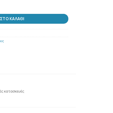
ν 6 ποσότητα
ΣΤΟ ΚΑΛΆΘΙ
ίες
κές κατασκευές