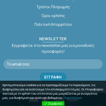
Τρόποι Πληρωμής
Όροι χρήσης
Πολιτική Απορρήτου
NEWSLETTER
Εγγραφείτε στο newsletter μας για μοναδικές
προσφορές!
Χρησιμοποιούμε cookies για να προσαρμόζουμε το περιεχόμενο, τις
διαφημίσεις και να αναλύουμε την επισκεψιμότητά μας. Οι πληροφορίες
σχετικά με τη χρήση του ιστότοπού μας μοιράζονται με συνεργάτες
μας, για διαφήμιση και ανάλυση δεδομένων.
Περισσότερα
Visa
MasterCard
Revolut
PayPal
Συμφωνώ