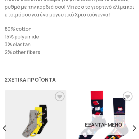
ρυθμό με την καρδιά σου! Μπες στο γιορτινό κλίμα και
ετοιμάσου για ένα μαγευτικό Χριστούγεννα!
80% cotton
15% polyamide
3% elastan
2% other fibers
ΣΧΕΤΙΚΆ ΠΡΟΪΌΝΤΑ
ΠΡΟΣΘΉΚΗ
ΠΡΟΣΘΉΚΗ
ΣΤΗΝ
ΣΤΗΝ
ΛΊΣΤΑ
ΛΊΣΤΑ
ΕΠΙΘΥΜΙΏΝ
ΕΠΙΘΥΜΙΏΝ
ΕΞΑΝΤΛΗΜΈΝΟ