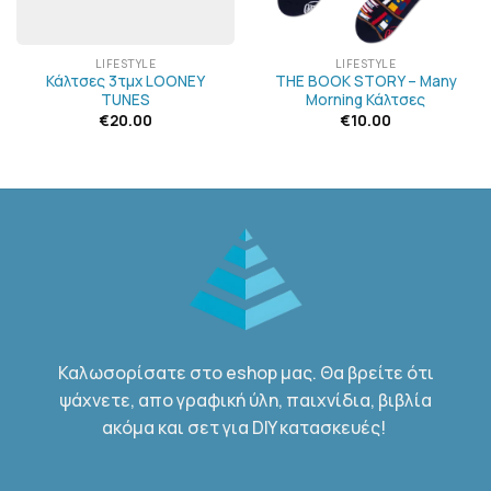
LIFESTYLE
LIFESTYLE
Κάλτσες 3τμχ LOONEY
THE BOOK STORY – Many
TUNES
Morning Κάλτσες
€
20.00
€
10.00
Καλωσορίσατε στο eshop μας. Θα βρείτε ότι
ψάχνετε, απο γραφική ύλη, παιχνίδια, βιβλία
ακόμα και σετ για DIY κατασκευές!