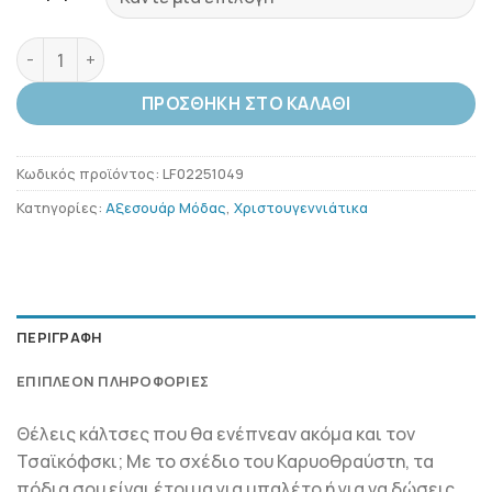
THE NUTCRACKER – Many Morning Κάλτσες ποσότητα
ΠΡΟΣΘΉΚΗ ΣΤΟ ΚΑΛΆΘΙ
Κωδικός προϊόντος:
LF02251049
Κατηγορίες:
Αξεσουάρ Μόδας
,
Χριστουγεννιάτικα
ΠΕΡΙΓΡΑΦΉ
ΕΠΙΠΛΈΟΝ ΠΛΗΡΟΦΟΡΊΕΣ
Θέλεις κάλτσες που θα ενέπνεαν ακόμα και τον
Τσαϊκόφσκι; Με το σχέδιο του Καρυοθραύστη, τα
πόδια σου είναι έτοιμα για μπαλέτο ή για να δώσεις