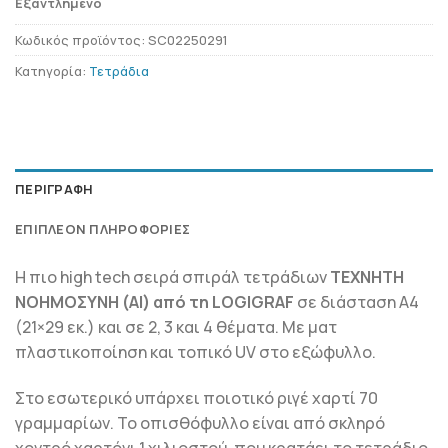
Εξαντλημένο
Κωδικός προϊόντος:
SC02250291
Κατηγορία:
Τετράδια
ΠΕΡΙΓΡΑΦΉ
ΕΠΙΠΛΈΟΝ ΠΛΗΡΟΦΟΡΊΕΣ
Η πιο high tech σειρά σπιράλ τετράδιων
ΤΕΧΝΗΤΗ
ΝΟΗΜΟΣΥΝΗ (ΑΙ) από τη LOGIGRAF
σε διάσταση Α4
(21×29 εκ.) και σε 2, 3 και 4 θέματα. Με ματ
πλαστικοποίηση και τοπικό UV στο εξώφυλλο.
Στο εσωτερικό υπάρχει ποιοτικό ριγέ χαρτί 70
γραμμαρίων. Το οπισθόφυλλο είναι από σκληρό
χοντρό χαρτόνι 1 χιλιοστού, που κρατάει το τετράδιο