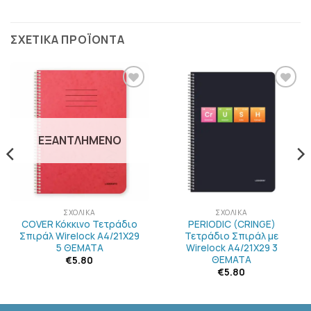
ΣΧΕΤΙΚΆ ΠΡΟΪΌΝΤΑ
ΠΡΟΣΘΉΚΗ
ΠΡΟΣΘΉΚΗ
ΣΤΗΝ
ΣΤΗΝ
ΛΊΣΤΑ
ΛΊΣΤΑ
ΕΠΙΘΥΜΙΏΝ
ΕΠΙΘΥΜΙΏΝ
ΕΞΑΝΤΛΗΜΈΝΟ
ΣΧΟΛΙΚΆ
ΣΧΟΛΙΚΆ
COVER Κόκκινο Τετράδιο
PERIODIC (CRINGE)
Σπιράλ Wirelock A4/21Χ29
Τετράδιο Σπιράλ με
5 ΘΕΜΑΤΑ
Wirelock A4/21Χ29 3
ΘΕΜΑΤΑ
€
5.80
€
5.80