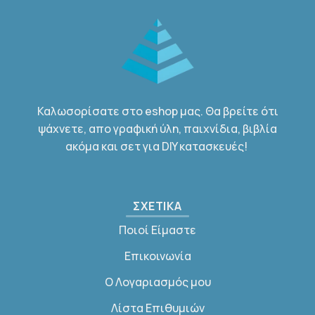
Καλωσορίσατε στο eshop μας. Θα βρείτε ότι
ψάχνετε, απο γραφική ύλη, παιχνίδια, βιβλία
ακόμα και σετ για DIY κατασκευές!
ΣΧΕΤΙΚΑ
Ποιοί Είμαστε
Επικοινωνία
Ο Λογαριασμός μου
Λίστα Επιθυμιών