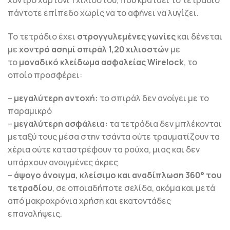
πάντοτε επίπεδο χωρίς να το αφήνει να λυγίζει.
Το τετράδιο έχει
στρογγυλεμένες γωνίες
και δένεται
με
χοντρό ασημί σπιράλ 1,20 χιλιοστών
με
το
μοναδικό κλείδωμα ασφαλείας Wirelock
, το
οποίο προσφέρει:
–
μεγαλύτερη αντοχή:
το σπιράλ δεν ανοίγει με το
παραμικρό
–
μεγαλύτερη ασφάλεια:
τα τετράδια δεν μπλέκονται
μεταξύ τους μέσα στην τσάντα ούτε τραυματίζουν τα
χέρια ούτε καταστρέφουν τα ρούχα, μιας και δεν
υπάρχουν ανοιγμένες άκρες
–
άψογο άνοιγμα, κλείσιμο και αναδίπλωση 360° του
τετραδίου
, σε οποιαδήποτε σελίδα, ακόμα και μετά
από μακροχρόνια χρήση και εκατοντάδες
επαναλήψεις.