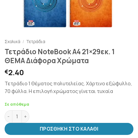
Σχολικά
/
Τετράδια
Τετράδιο NoteBook Α4 21×29εκ. 1
ΘΕΜΑ Διάφορα Χρώματα
2.40
€
Τετράδιο 1 Θέματος πολυτελείας. Χάρτινο εξώφυλλο,
70 φύλλα. Η επιλογή χρώματος γίνεται τυχαία
Σε απόθεμα
Τετράδιο NoteBook Α4 21x29εκ. 1 ΘΕΜΑ Διάφορα Χρώματα
ΠΡΟΣΘΉΚΗ ΣΤΟ ΚΑΛΆΘΙ