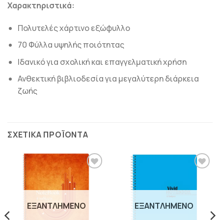
Χαρακτηριστικά:
Πολυτελές χάρτινο εξώφυλλο
70 Φύλλα υψηλής ποιότητας
Ιδανικό για σχολική και επαγγελματική χρήση
Ανθεκτική βιβλιοδεσία για μεγαλύτερη διάρκεια
ζωής
ΣΧΕΤΙΚΆ ΠΡΟΪΌΝΤΑ
ΠΡΟΣΘΉΚΗ
ΠΡΟΣΘΉΚΗ
ΣΤΗΝ
ΣΤΗΝ
ΛΊΣΤΑ
ΛΊΣΤΑ
ΕΠΙΘΥΜΙΏΝ
ΕΠΙΘΥΜΙΏΝ
ΕΞΑΝΤΛΗΜΈΝΟ
ΕΞΑΝΤΛΗΜΈΝΟ