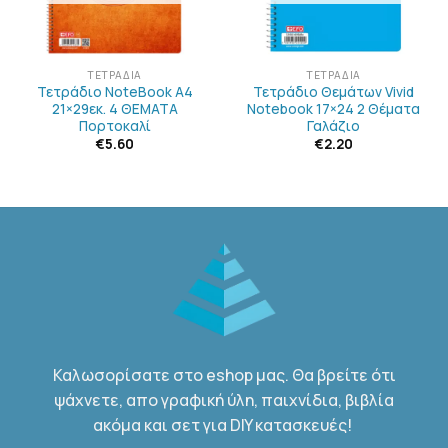
ΤΕΤΡΆΔΙΑ
ΤΕΤΡΆΔΙΑ
Τετράδιο NoteBook Α4
Τετράδιο Θεμάτων Vivid
21×29εκ. 4 ΘΕΜΑΤΑ
Notebook 17×24 2 Θέματα
Πορτοκαλί
Γαλάζιο
€
5.60
€
2.20
Καλωσορίσατε στο eshop μας. Θα βρείτε ότι
ψάχνετε, απο γραφική ύλη, παιχνίδια, βιβλία
ακόμα και σετ για DIY κατασκευές!