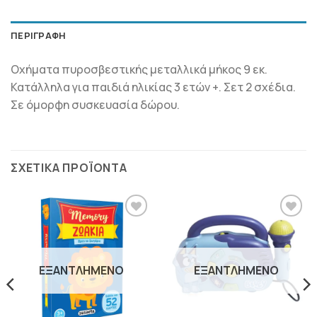
ΠΕΡΙΓΡΑΦΉ
Οχήματα πυροσβεστικής μεταλλικά μήκος 9 εκ.
Κατάλληλα για παιδιά ηλικίας 3 ετών +. Σετ 2 σχέδια.
Σε όμορφη συσκευασία δώρου.
ΣΧΕΤΙΚΆ ΠΡΟΪΌΝΤΑ
ΠΡΟΣΘΉΚΗ
ΠΡΟΣΘΉΚΗ
ΣΤΗΝ
ΣΤΗΝ
ΛΊΣΤΑ
ΛΊΣΤΑ
ΕΠΙΘΥΜΙΏΝ
ΕΠΙΘΥΜΙΏΝ
ΕΞΑΝΤΛΗΜΈΝΟ
ΕΞΑΝΤΛΗΜΈΝΟ