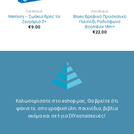
ΠΑΙΧΝΊΔΙΑ
ΠΑΙΧΝΊΔΙΑ
Memory – Ζωάκια Βρες τα
Bluey Βρεφικό Προσχολικό
ζευγάρια 3+
Παιχνίδι Ραδιόφωνο
Boombox 18m+
€
9.00
€
22.00
Καλωσορίσατε στο eshop μας. Θα βρείτε ότι
ψάχνετε, απο γραφική ύλη, παιχνίδια, βιβλία
ακόμα και σετ για DIY κατασκευές!