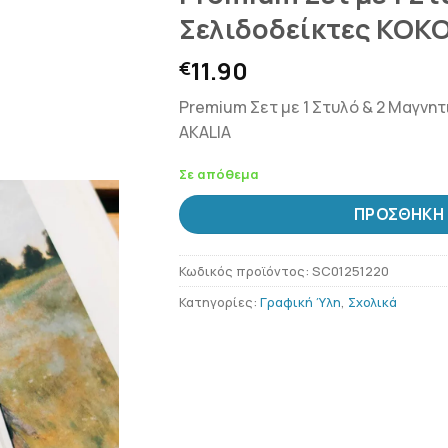
Σελιδοδείκτες KOK
11.90
€
Premium Σετ με 1 Στυλό & 2 Μαγν
AKALIA
Σε απόθεμα
ΠΡΟΣΘΉΚΗ 
Κωδικός προϊόντος:
SC01251220
Κατηγορίες:
Γραφική Ύλη
,
Σχολικά