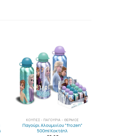
Η
ΠΡΟΣΘΉΚΗ
ΣΤΗΝ
ΛΊΣΤΑ
Ν
ΕΠΙΘΥΜΙΏΝ
+
ΚΟΎΠΕΣ - ΠΑΓΟΎΡΙΑ - ΘΕΡΜΌΣ
α
Παγούρι Αλουμινίου "frozen"
s
500ml Κοκτέηλ