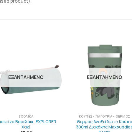
nsed product).
ΠΡΟΣΘΉΚΗ
ΠΡΟΣΘΉΚ
ΣΤΗΝ
ΣΤΗΝ
ΛΊΣΤΑ
ΛΊΣΤΑ
ΕΠΙΘΥΜΙΏΝ
ΕΠΙΘΥΜΙΏ
ΕΞΑΝΤΛΗΜΈΝΟ
ΕΞΑΝΤΛΗΜΈΝΟ
+
ΣΧΟΛΙΚΆ
ΚΟΎΠΕΣ - ΠΑΓΟΎΡΙΑ - ΘΕΡΜΌΣ
ασετίνα Βαρελάκι, EXPLORER
Θερμός Ανοξείδωτη Κούπ
Χακί
300ml Διακάκης Maxbuddie