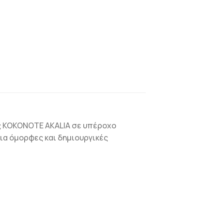
ες KOKONOTE AKALIA σε υπέροχο
ια όμορφες και δημιουργικές