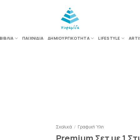
ΒΙΒΛΊΑ
ΠΑΙΧΝΊΔΙΑ
ΔΗΜΙΟΥΡΓΙΚΌΤΗΤΑ
LIFESTYLE
ARTI
ΠΡΟΣΘΉΚΗ
ΣΤΗΝ
ΛΊΣΤΑ
ΕΠΙΘΥΜΙΏΝ
Σχολικά
/
Γραφική Ύλη
Premium Σετ με 1 Στ