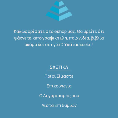
Καλωσορίσατε στο eshop μας. Θα βρείτε ότι
ψάχνετε, απο γραφική ύλη, παιχνίδια, βιβλία
ακόμα και σετ για DIY κατασκευές!
ΣΧΕΤΙΚΑ
Ποιοί Είμαστε
Επικοινωνία
Ο Λογαριασμός μου
Λίστα Επιθυμιών