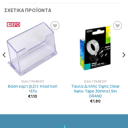
ΣΧΕΤΙΚΆ ΠΡΟΪΌΝΤΑ
ΠΡΟΣΘΉΚΗ
ΠΡΟΣΘΉΚΗ
ΣΤΗΝ
ΣΤΗΝ
ΛΊΣΤΑ
ΛΊΣΤΑ
ΕΠΙΘΥΜΙΏΝ
ΕΠΙΘΥΜΙΏΝ
ΕΊΔΗ ΓΡΑΦΕΊΟΥ
ΕΊΔΗ ΓΡΑΦΕΊΟΥ
Βάση καρτ βιζίτ πλαστική
Ταινία Διπλής Όψης Clear
+Efo
Nano Tape 30mmx1,5m
GRAND
€
1.10
€
1.80