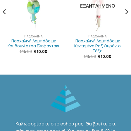
ΕΠΙΘΥΜΙΏΝ
ΕΠΙΘΥΜΙΏΝ
ΕΞΑΝΤΛΗΜΈΝΟ
ΠΑΣΧΑΛΙΝΆ
ΠΑΣΧΑΛΙΝΆ
Πασχαλινή Λαμπάδα με
Πασχαλινή Λαμπάδα με
Κουδουνίστρα Ελεφαντάκι
Κεντημένο Ροζ Ουράνιο
Τόξο
Original
Η
€
15.00
€
10.00
price
τρέχουσα
Original
Η
€
15.00
€
10.00
was:
τιμή
price
τρέχουσα
€15.00.
είναι:
was:
τιμή
α
€10.00.
€15.00.
είναι:
€10.00.
Καλωσορίσατε στο eshop μας. Θα βρείτε ότι