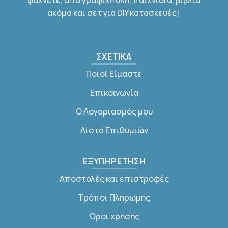
ψάχνετε, απο γραφική ύλη, παιχνίδια, βιβλία
ακόμα και σετ για DIY κατασκευές!
ΣΧΕΤΙΚΑ
Ποιοί Είμαστε
Επικοινωνία
Ο Λογαριασμός μου
Λίστα Επιθυμιών
ΕΞΥΠΗΡΕΤΗΣΗ
Αποστολές και επιστροφές
Τρόποι Πληρωμής
Όροι χρήσης