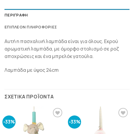
ΠΕΡΙΓΡΑΦΉ
ΕΠΙΠΛΈΟΝ ΠΛΗΡΟΦΟΡΊΕΣ
Αυτή η πασχαλινή λαμπάδα είναι για όλους. Εκρού
αρωματική λαμπάδα, με όμορφο στολισμό σε ροζ
αποχρώσεις και ένα μπρελόκ γατούλα.
Λαμπάδα με ύψος 24cm
ΣΧΕΤΙΚΆ ΠΡΟΪΌΝΤΑ
-33%
-33%
ΠΡΟΣΘΉΚΗ
ΠΡΟΣΘΉΚΗ
ΣΤΗΝ
ΣΤΗΝ
ΛΊΣΤΑ
ΛΊΣΤΑ