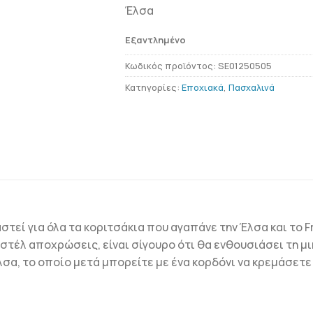
was:
τιμή
Έλσα
€15.00.
είναι:
€10.00.
Εξαντλημένο
Κωδικός προϊόντος:
SE01250505
Κατηγορίες:
Εποχιακά
,
Πασχαλινά
τεί για όλα τα κοριτσάκια που αγαπάνε την Έλσα και το F
έλ αποχρώσεις, είναι σίγουρο ότι θα ενθουσιάσει τη μικ
λσα, το οποίο μετά μπορείτε με ένα κορδόνι να κρεμάσετε 