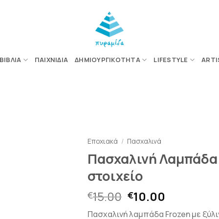
ΒΙΒΛΊΑ
ΠΑΙΧΝΊΔΙΑ
ΔΗΜΙΟΥΡΓΙΚΌΤΗΤΑ
LIFESTYLE
ARTI
ΠΡΟΣΘΉΚΗ
ΣΤΗΝ
Εποχιακά
/
Πασχαλινά
ΛΊΣΤΑ
Πασχαλινή Λαμπάδα 
ΕΠΙΘΥΜΙΏΝ
στοιχείο
Original
Η
15.00
10.00
€
€
price
τρέχουσ
Πασχαλινή λαμπάδα Frozen με ξύλι