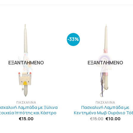
-33%
ΠΡΟΣΘΉΚΗ
ΠΡΟΣΘΉΚ
ΣΤΗΝ
ΣΤΗΝ
ΛΊΣΤΑ
ΛΊΣΤΑ
ΕΠΙΘΥΜΙΏΝ
ΕΠΙΘΥΜΙΏ
ΕΞΑΝΤΛΗΜΈΝΟ
ΕΞΑΝΤΛΗΜΈΝΟ
+
ΠΑΣΧΑΛΙΝΆ
ΠΑΣΧΑΛΙΝΆ
σχαλινή Λαμπάδα με Ξύλινα
Πασχαλινή Λαμπάδα με
τοιχεία Ιππότης και Κάστρο
Κεντημένο Μωβ Ουράνιο Τό
Original
Η
€
15.00
€
15.00
€
10.00
price
τρέχο
was:
τιμή
€15.00.
είναι: