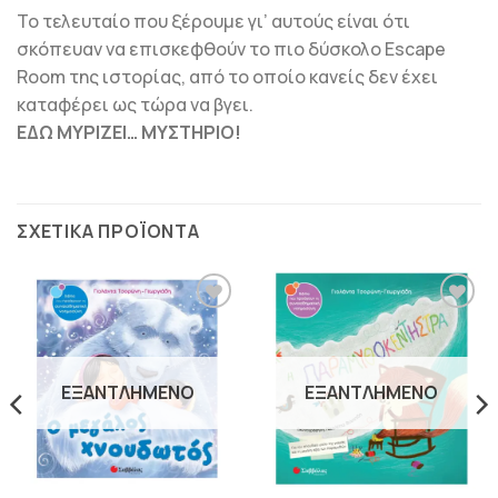
Το τελευταίο που ξέρουμε γι’ αυτούς είναι ότι
σκόπευαν να επισκεφθούν το πιο δύσκολο Escape
Room της ιστορίας, από το οποίο κανείς δεν έχει
καταφέρει ως τώρα να βγει.
ΕΔΩ ΜΥΡΙΖΕΙ… ΜΥΣΤΗΡΙΟ!
ΣΧΕΤΙΚΆ ΠΡΟΪΌΝΤΑ
ΠΡΟΣΘΉΚΗ
ΠΡΟΣΘΉΚΗ
ΣΤΗΝ
ΣΤΗΝ
ΛΊΣΤΑ
ΛΊΣΤΑ
ΕΠΙΘΥΜΙΏΝ
ΕΠΙΘΥΜΙΏΝ
ΕΞΑΝΤΛΗΜΈΝΟ
ΕΞΑΝΤΛΗΜΈΝΟ