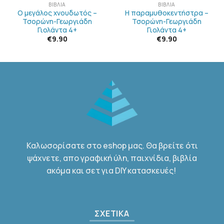
ΒΙΒΛΊΑ
ΒΙΒΛΊΑ
Ο μεγάλος χνουδωτός –
Η παραμυθοκεντήστρα –
Τσορώνη-Γεωργιάδη
Τσορώνη-Γεωργιάδη
Γιολάντα 4+
Γιολάντα 4+
€
9.90
€
9.90
Καλωσορίσατε στο eshop μας. Θα βρείτε ότι
ψάχνετε, απο γραφική ύλη, παιχνίδια, βιβλία
ακόμα και σετ για DIY κατασκευές!
ΣΧΕΤΙΚΑ