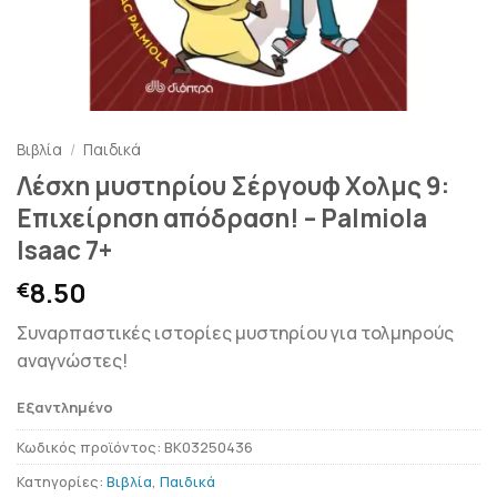
Βιβλία
/
Παιδικά
Λέσχη μυστηρίου Σέργουφ Χολμς 9:
Επιχείρηση απόδραση! – Palmiola
Isaac 7+
8.50
€
Συναρπαστικές ιστορίες μυστηρίου για τολμηρούς
αναγνώστες!
Εξαντλημένο
Κωδικός προϊόντος:
BK03250436
Κατηγορίες:
Βιβλία
,
Παιδικά