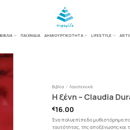
ΒΙΒΛΊΑ
ΠΑΙΧΝΊΔΙΑ
ΔΗΜΙΟΥΡΓΙΚΌΤΗΤΑ
LIFESTYLE
ARTI
ΠΡΟΣΘΉΚΗ
ΣΤΗΝ
ΛΊΣΤΑ
Βιβλία
/
Λογοτεχνικά
ΕΠΙΘΥΜΙΏΝ
Η ξένη – Claudia Dur
16.00
€
Ένα πολυεπίπεδο μυθιστόρημα πο
ταυτότητας, της αποξένωσης και τη