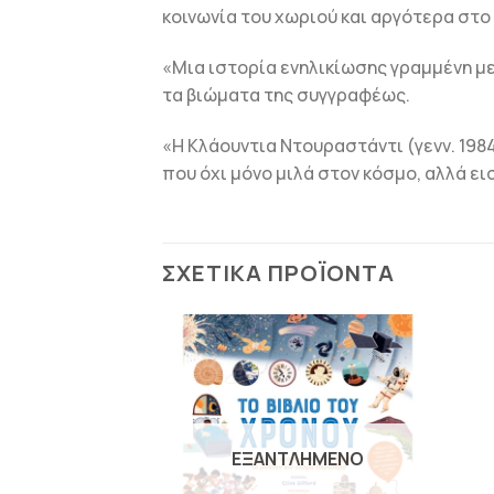
κοινωνία του χωριού και αργότερα στο 
«Μια ιστορία ενηλικίωσης γραμμένη με 
τα βιώματα της συγγραφέως.
«Η Κλάουντια Ντουραστάντι (γενν. 1984
που όχι μόνο μιλά στον κόσμο, αλλά ε
ΣΧΕΤΙΚΆ ΠΡΟΪΌΝΤΑ
ΠΡΟΣΘΉΚΗ
ΠΡΟΣΘΉΚΗ
ΣΤΗΝ
ΣΤΗΝ
ΛΊΣΤΑ
ΛΊΣΤΑ
ΕΠΙΘΥΜΙΏΝ
ΕΠΙΘΥΜΙΏΝ
ΛΗΜΈΝΟ
ΕΞΑΝΤΛΗΜΈΝΟ