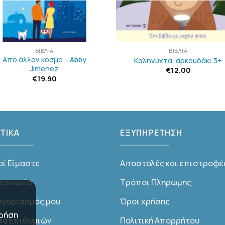
+
ΒΙΒΛΊΑ
ΒΙΒΛΊΑ
Από άλλον κόσμο – Abby
Καληνύχτα, αρκουδάκι 3+
Jimenez
€
12.00
€
19.90
ΤΙΚΑ
ΕΞΥΠΗΡΕΤΗΣΗ
οί Είμαστε
Αποστολές και επιστροφέ
κοινωνία
Τρόποι Πληρωμής
ογαριασμός μου
Όροι χρήσης
χρήση
τα Επιθυμιών
Πολιτική Απορρήτου