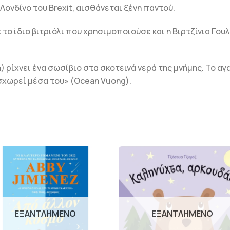
Λονδίνο του Brexit, αισθάνεται ξένη παντού.
το ίδιο βιτριόλι που χρησιμοποιούσε και η Βιρτζίνια Γου
) ρίχνει ένα σωσίβιο στα σκοτεινά νερά της μνήμης. Το α
ισχωρεί μέσα του» (Ocean Vuong).
ΠΡΟΣΘΉΚΗ
ΠΡΟΣΘΉΚ
ΣΤΗΝ
ΣΤΗΝ
ΛΊΣΤΑ
ΛΊΣΤΑ
ΕΠΙΘΥΜΙΏΝ
ΕΠΙΘΥΜΙΏ
ΕΞΑΝΤΛΗΜΈΝΟ
ΕΞΑΝΤΛΗΜΈΝΟ