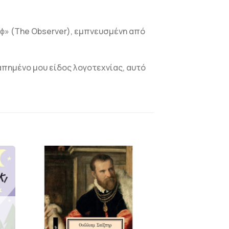
λϕ» (The Observer), εμπνευσμένη από
γαπημένο μου είδος λογοτεχνίας, αυτό
Η
ΠΡΟΣΘΉΚΗ
ΣΤΗΝ
ΛΊΣΤΑ
Ν
ΕΠΙΘΥΜΙΏΝ