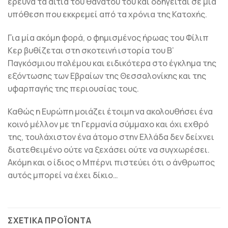
ερευνά τα αίτια του θανάτου του και οδηγείται σε μια
υπόθεση που εκκρεμεί από τα χρόνια της Κατοχής.
Για μία ακόμη φορά, ο φημισμένος ήρωας του Φίλιπ
Κερ βυθίζεται στη σκοτεινή ιστορία του Β’
Παγκόσμιου πολέμου και ειδικότερα στο έγκλημα της
εξόντωσης των Εβραίων της Θεσσαλονίκης και της
υφαρπαγής της περιουσίας τους.
Καθώς η Ευρώπη μοιάζει έτοιμη να ακολουθήσει ένα
κοινό μέλλον με τη Γερμανία σύμμαχο και όχι εχθρό
της, τουλάχιστον ένα άτομο στην Ελλάδα δεν δείχνει
διατεθειμένο ούτε να ξεχάσει ούτε να συγχωρέσει.
Ακόμη και ο ίδιος ο Μπέρνι πιστεύει ότι ο άνθρωπος
αυτός μπορεί να έχει δίκιο…
ΣΧΕΤΙΚΆ ΠΡΟΪΌΝΤΑ