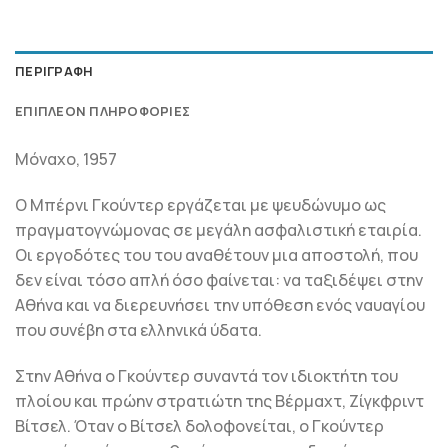
ΠΕΡΙΓΡΑΦΉ
ΕΠΙΠΛΈΟΝ ΠΛΗΡΟΦΟΡΊΕΣ
Μόναχο, 1957
O Μπέρνι Γκούντερ εργάζεται με ψευδώνυμο ως
πραγματογνώμονας σε μεγάλη ασφαλιστική εταιρία.
Οι εργοδότες του του αναθέτουν μια αποστολή, που
δεν είναι τόσο απλή όσο φαίνεται: να ταξιδέψει στην
Αθήνα και να διερευνήσει την υπόθεση ενός ναυαγίου
που συνέβη στα ελληνικά ύδατα.
Στην Αθήνα ο Γκούντερ συναντά τον ιδιοκτήτη του
πλοίου και πρώην στρατιώτη της Βέρμαχτ, Ζίγκφριντ
Βίτσελ. Όταν ο Βίτσελ δολοφονείται, ο Γκούντερ