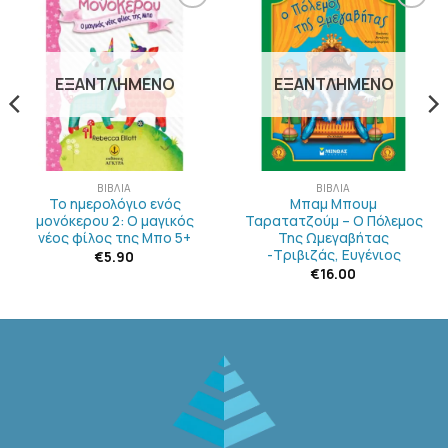
ΠΡΟΣΘΉΚΗ
ΠΡΟΣΘΉΚΗ
ΣΤΗΝ
ΣΤΗΝ
ΛΊΣΤΑ
ΛΊΣΤΑ
ΕΠΙΘΥΜΙΏΝ
ΕΠΙΘΥΜΙΏΝ
ΕΞΑΝΤΛΗΜΈΝΟ
ΕΞΑΝΤΛΗΜΈΝΟ
ΒΙΒΛΊΑ
ΒΙΒΛΊΑ
Το ημερολόγιο ενός
Μπαμ Μπουμ
μονόκερου 2: Ο μαγικός
Ταρατατζούμ – Ο Πόλεμος
νέος φίλος της Μπο 5+
Της Ωμεγαβήτας
-Τριβιζάς, Ευγένιος
€
5.90
€
16.00