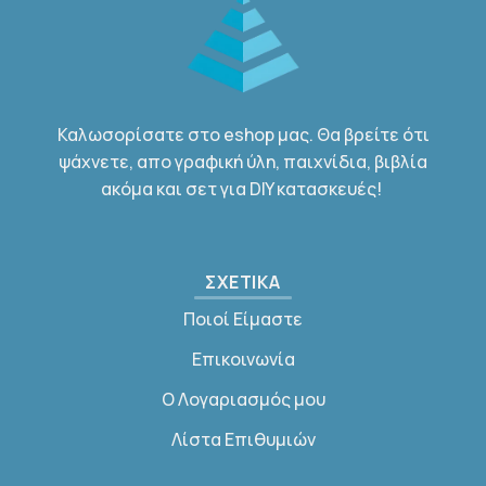
Καλωσορίσατε στο eshop μας. Θα βρείτε ότι
ψάχνετε, απο γραφική ύλη, παιχνίδια, βιβλία
ακόμα και σετ για DIY κατασκευές!
ΣΧΕΤΙΚΑ
Ποιοί Είμαστε
Επικοινωνία
Ο Λογαριασμός μου
Λίστα Επιθυμιών