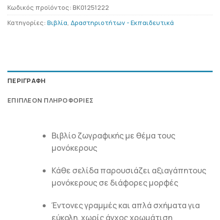
Κωδικός προϊόντος:
BK01251222
Κατηγορίες:
Βιβλία
,
Δραστηριοτήτων - Εκπαιδευτικά
ΠΕΡΙΓΡΑΦΉ
ΕΠΙΠΛΈΟΝ ΠΛΗΡΟΦΟΡΊΕΣ
Βιβλίο ζωγραφικής με θέμα τους
μονόκερους
Κάθε σελίδα παρουσιάζει αξιαγάπητους
μονόκερους σε διάφορες μορφές
Έντονες γραμμές και απλά σχήματα για
εύκολη, χωρίς άγχος χρωμάτιση