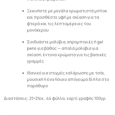
Ξεκινήστε με μεγάλα χρωματιστά μπλοκ
και προσθέστε υφή με σκίαση για τα
φτερά και τις λεπτομέρειες του
μονόκερου
Συνδυάστε μολύβια, κηρομπογιές ή gel
pens για βάθος — απαλά μολύβια για
σκίαση, έντονα χρώματα για τις βασικές
γραμμές
Ιδανικό για στιγμές χαλάρωσης με τσάι,
μουσική ή ένα ήσυχο απόγευμα δίπλα στο
παράθυρο
Διαστάσεις: 21×21εκ., 44 φύλλα, χαρτί γραφής 100γρ.