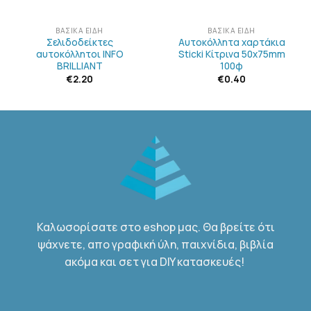
ΒΑΣΙΚΆ ΕΊΔΗ
ΒΑΣΙΚΆ ΕΊΔΗ
Σελιδοδείκτες
Αυτοκόλλητα χαρτάκια
αυτοκόλλητοι INFO
Sticki Κίτρινα 50x75mm
BRILLIANT
100φ
€
2.20
€
0.40
Καλωσορίσατε στο eshop μας. Θα βρείτε ότι
ψάχνετε, απο γραφική ύλη, παιχνίδια, βιβλία
ακόμα και σετ για DIY κατασκευές!