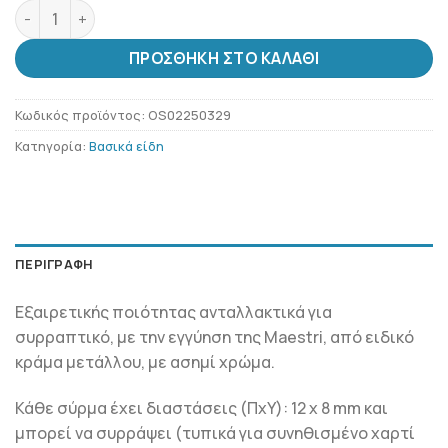
Ανταλλακτικά για συρραπτικό Maestri Platinum No. 128 2
ΠΡΟΣΘΉΚΗ ΣΤΟ ΚΑΛΆΘΙ
Κωδικός προϊόντος:
OS02250329
Κατηγορία:
Βασικά είδη
ΠΕΡΙΓΡΑΦΉ
Εξαιρετικής ποιότητας ανταλλακτικά για
συρραπτικό, με την εγγύηση της Maestri, από ειδικό
κράμα μετάλλου, με ασημί χρώμα.
Κάθε σύρμα έχει διαστάσεις (ΠxΥ): 12 x 8 mm και
μπορεί να συρράψει (τυπικά για συνηθισμένο χαρτί