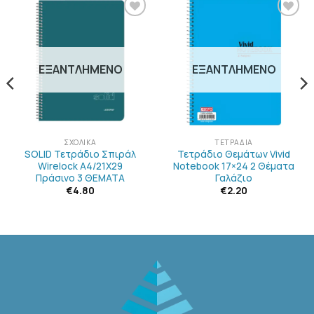
ΠΡΟΣΘΉΚΗ
ΠΡΟΣΘΉΚΗ
ΣΤΗΝ
ΣΤΗΝ
ΛΊΣΤΑ
ΛΊΣΤΑ
ΕΠΙΘΥΜΙΏΝ
ΕΠΙΘΥΜΙΏΝ
ΕΞΑΝΤΛΗΜΈΝΟ
ΕΞΑΝΤΛΗΜΈΝΟ
ΣΧΟΛΙΚΆ
ΤΕΤΡΆΔΙΑ
SOLID Τετράδιο Σπιράλ
Τετράδιο Θεμάτων Vivid
Wirelock Α4/21Χ29
Notebook 17×24 2 Θέματα
Πράσινο 3 ΘΕΜΑΤΑ
Γαλάζιο
€
4.80
€
2.20