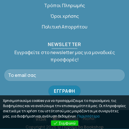
Τρόποι Πληρωμής
Όροι χρήσης
Πολιτική Απορρήτου
NEWSLETTER
Εγγραφείτε στο newsletter μας για μοναδικές
προσφορές!
Χρησιμοποιούμε cookies για να προσαρμόζουμε το περιεχόμενο, τις
διαφημίσεις και να αναλύουμε την επισκεψιμότητά μας. Οι πληροφορίες
σχετικά με τη χρήση του ιστότοπού μας μοιράζονται με συνεργάτες
μας, για διαφήμιση και ανάλυση δεδομένων.
Περισσότερα
Visa
MasterCard
Revolut
PayPal
Συμφωνώ
Copyright 2026 ©
Πυραμίδα Bookshop