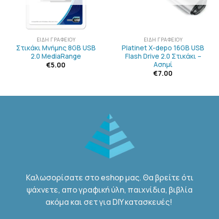
ΕΊΔΗ ΓΡΑΦΕΊΟΥ
ΕΊΔΗ ΓΡΑΦΕΊΟΥ
Στικάκι Μνήμης 8GB USB
Platinet X-depo 16GB USB
2.0 MediaRange
Flash Drive 2.0 Στικάκι –
Ασημί
€
5.00
€
7.00
Καλωσορίσατε στο eshop μας. Θα βρείτε ότι
ψάχνετε, απο γραφική ύλη, παιχνίδια, βιβλία
ακόμα και σετ για DIY κατασκευές!